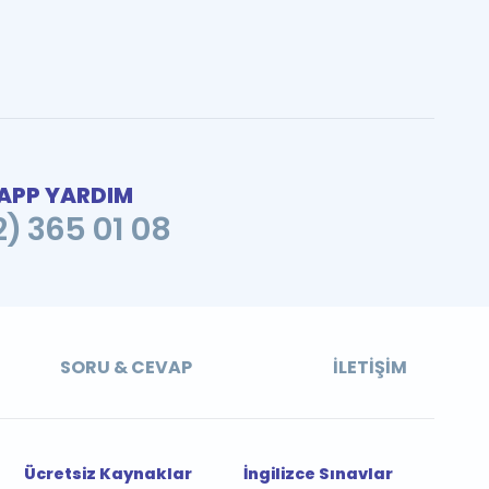
PP YARDIM
2) 365 01 08
SORU & CEVAP
İLETIŞIM
Ücretsiz Kaynaklar
İngilizce Sınavlar