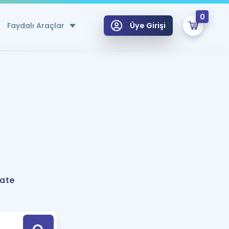
0
Faydalı Araçlar
Üye Girişi
klar
n Ücretsiz Kaynaklar
 için Özel Sözlük
Sepetin Şu An Boş.
ma
uan Hesaplama Aracı
i Hoca ile seni sınava hazırlayacak onlarca eğitim seni bekliyor!
Şifremi Hatırlamıyorum
GİRİŞ YAP
hate
azırlananlar için Öneriler
kvimi
ÜYE DEĞİLİM
arı Tek Takvimde