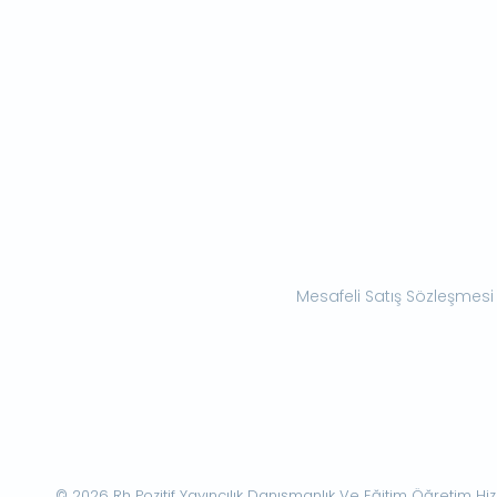
Mesafeli Satış Sözleşmesi
© 2026 Rh Pozitif Yayıncılık Danışmanlık Ve Eğitim Öğretim Hizme