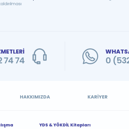
kaldırılması
ZMETLERİ
WHATSA
 74 74
0 (53
HAKKIMIZDA
KARIYER
alışma
YDS & YÖKDİL Kitapları