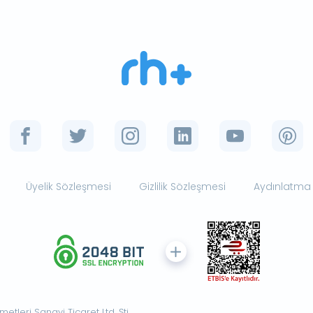
Üyelik Sözleşmesi
Gizlilik Sözleşmesi
Aydınlatma
tleri Sanayi Ticaret Ltd. Şti.