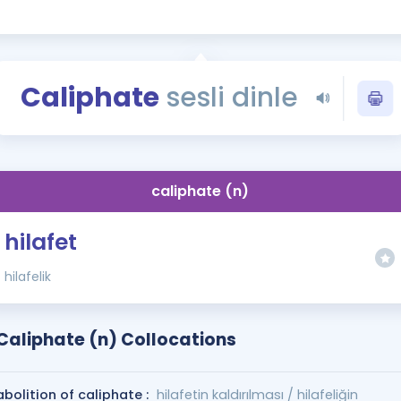
Kampanyalar
Eğitim ve Kitaplar
Blog
Caliphate
sesli dinle
YDS - YÖKDİL Tüm S
İngilizce Gram
İngilizce Gramer
caliphate (n)
hilafet
hilafelik
Caliphate (n) Collocations
abolition of caliphate :
hilafetin kaldırılması / hilafeliğin