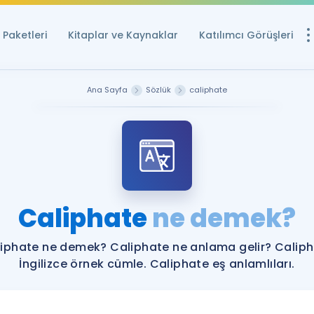
Paketleri
Kitaplar ve Kaynaklar
Katılımcı Görüşleri
Ücretsiz Kayna
Ana Sayfa
Sözlük
caliphate
YDS ve YÖKDİL içi
Sözlük
İngilizce Sınavları
Puan Hesapla
Caliphate
ne demek?
YDS ve YÖKDİL P
Remz
Rehberlik Aracı
iphate ne demek? Caliphate ne anlama gelir? Calip
YDS ve YÖKDİL'e H
İngilizce örnek cümle. Caliphate eş anlamlıları.
ÖSYM Sınav Ta
Tüm ÖSYM Sınavl