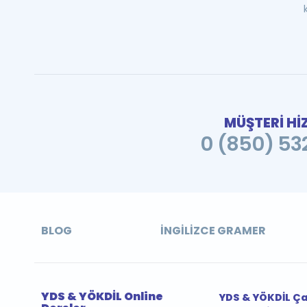
MÜŞTERİ Hİ
0 (850) 532
BLOG
İNGILIZCE GRAMER
YDS & YÖKDİL Online
YDS & YÖKDİL Ç