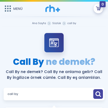
0
MENÜ
MENÜ
Üye Girişi
Ana Sayfa
Sözlük
call by
Online Dersler
Sepetin Şu An Boş.
Çalışma Paketleri
Remzi Hoca ile seni sınava hazırlayacak onlarca eğitim seni
bekliyor!
Kitaplar ve Kaynaklar
GİRİŞ YAP
Call By
ne demek?
Katılımcı Görüşleri
Şifremi Hatırlamıyorum
Call By ne demek? Call By ne anlama gelir? Call
By İngilizce örnek cümle. Call By eş anlamlıları.
ÜYE DEĞİLİM
Faydalı Araçlar
Ücretsiz Kaynaklar
Blog
İngilizce Gramer
Hakkımızda
Kariyer
Sözlük
Soru & Cevap
İletişim