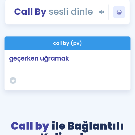
Puan Hesaplama
Call By
sesli dinle
Rehberlik Aracı
ÖSYM Sınav Takvimi
call by (pv)
Kampanyalar
geçerken uğramak
Blog
İngilizce Gramer
Call by
ile Bağlantılı