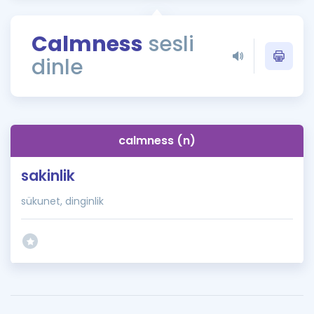
Puan Hesaplama
Calmness
sesli
Rehberlik Aracı
dinle
ÖSYM Sınav Takvimi
Kampanyalar
Blog
calmness (n)
İngilizce Gramer
sakinlik
sükunet, dinginlik