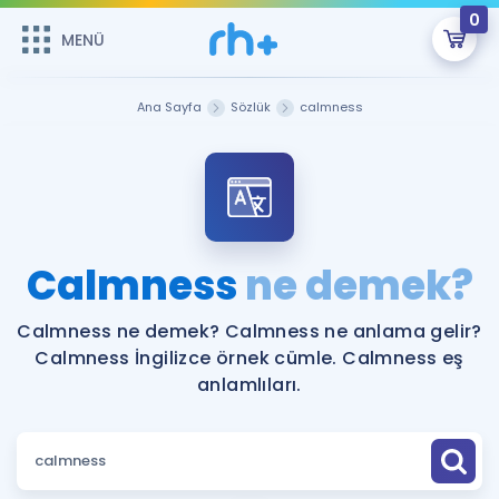
0
MENÜ
MENÜ
Üye Girişi
Ana Sayfa
Sözlük
calmness
Online Dersler
Sepetin Şu An Boş.
Çalışma Paketleri
Remzi Hoca ile seni sınava hazırlayacak onlarca eğitim seni
bekliyor!
Kitaplar ve Kaynaklar
GİRİŞ YAP
Calmness
ne demek?
Katılımcı Görüşleri
Şifremi Hatırlamıyorum
Calmness ne demek? Calmness ne anlama gelir?
Calmness İngilizce örnek cümle. Calmness eş
ÜYE DEĞİLİM
Faydalı Araçlar
anlamlıları.
Ücretsiz Kaynaklar
Blog
İngilizce Gramer
Hakkımızda
Kariyer
Sözlük
Soru & Cevap
İletişim