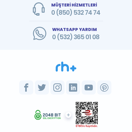
MÜŞTERİ HİZMETLERİ
0 (850) 532 74 74
WHATSAPP YARDIM
0 (532) 365 01 08