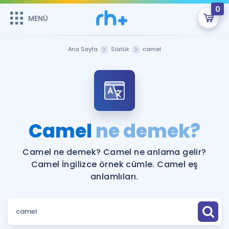
0
MENÜ
MENÜ
Üye Girişi
Ana Sayfa
Sözlük
camel
Online Dersler
Sepetin Şu An Boş.
Çalışma Paketleri
Remzi Hoca ile seni sınava hazırlayacak onlarca eğitim seni
bekliyor!
Kitaplar ve Kaynaklar
GİRİŞ YAP
Camel
ne demek?
Katılımcı Görüşleri
Şifremi Hatırlamıyorum
Camel ne demek? Camel ne anlama gelir?
Camel İngilizce örnek cümle. Camel eş
ÜYE DEĞİLİM
Faydalı Araçlar
anlamlıları.
Ücretsiz Kaynaklar
Blog
İngilizce Gramer
Hakkımızda
Kariyer
Sözlük
Soru & Cevap
İletişim