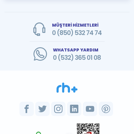
MÜŞTERİ HİZMETLERİ
0 (850) 532 74 74
WHATSAPP YARDIM
0 (532) 365 01 08