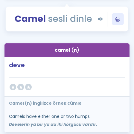
Puan Hesaplama
Camel
sesli dinle
Rehberlik Aracı
ÖSYM Sınav Takvimi
Kampanyalar
camel (n)
Blog
deve
İngilizce Gramer
Camel (n) ingilizce örnek cümle
Camels have either one or two humps.
Develerin ya bir ya da iki hörgücü vardır.