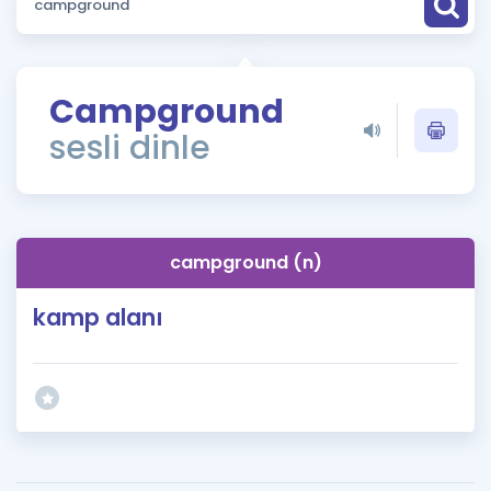
Puan Hesaplama
Rehberlik Aracı
Campground
ÖSYM Sınav Takvimi
sesli dinle
Kampanyalar
Blog
campground (n)
İngilizce Gramer
kamp alanı