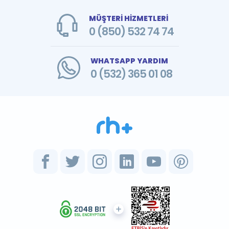
MÜŞTERİ HİZMETLERİ
0 (850) 532 74 74
WHATSAPP YARDIM
0 (532) 365 01 08