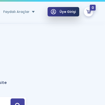
0
Faydalı Araçlar
Üye Girişi
klar
n Ücretsiz Kaynaklar
 için Özel Sözlük
Sepetin Şu An Boş.
ma
uan Hesaplama Aracı
i Hoca ile seni sınava hazırlayacak onlarca eğitim seni bekliyor!
Şifremi Hatırlamıyorum
GİRİŞ YAP
ite
azırlananlar için Öneriler
kvimi
ÜYE DEĞİLİM
arı Tek Takvimde