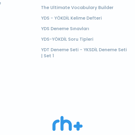
e
The Ultimate Vocabulary Builder
YDS - YÖKDİL Kelime Defteri
YDS Deneme Sınavları
YDS-YÖKDİL Soru Tipleri
YDT Deneme Seti - YKSDİL Deneme Seti
| Set 1