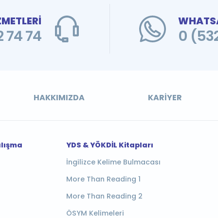
ZMETLERİ
WHATSA
 74 74
0 (53
HAKKIMIZDA
KARIYER
alışma
YDS & YÖKDİL Kitapları
İngilizce Kelime Bulmacası
More Than Reading 1
More Than Reading 2
ÖSYM Kelimeleri