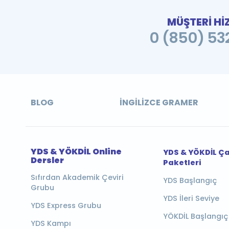
MÜŞTERİ Hİ
0 (850) 532
BLOG
İNGILIZCE GRAMER
YDS & YÖKDİL Online
YDS & YÖKDİL Ç
Dersler
Paketleri
Sıfırdan Akademik Çeviri
YDS Başlangıç
Grubu
YDS İleri Seviye
YDS Express Grubu
YÖKDİL Başlangıç
YDS Kampı