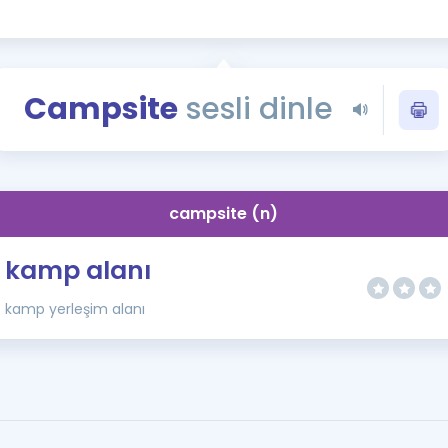
Kampanyalar
Eğitim ve Kitaplar
Blog
Campsite
sesli dinle
YDS - YÖKDİL Tüm S
İngilizce Gram
İngilizce Gramer
campsite (n)
kamp alanı
kamp yerleşim alanı