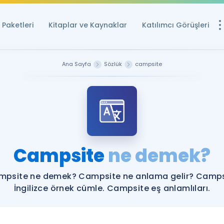
Paketleri
Kitaplar ve Kaynaklar
Katılımcı Görüşleri
Ücretsiz Kayna
Ana Sayfa
Sözlük
campsite
YDS ve YÖKDİL içi
Sözlük
İngilizce Sınavları
Puan Hesapla
Campsite
ne demek?
YDS ve YÖKDİL P
Remz
Rehberlik Aracı
mpsite ne demek? Campsite ne anlama gelir? Camps
YDS ve YÖKDİL'e H
İngilizce örnek cümle. Campsite eş anlamlıları.
ÖSYM Sınav Ta
Tüm ÖSYM Sınavl