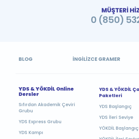
MÜŞTERİ Hİ
0 (850) 532
BLOG
İNGILIZCE GRAMER
YDS & YÖKDİL Online
YDS & YÖKDİL Ç
Dersler
Paketleri
Sıfırdan Akademik Çeviri
YDS Başlangıç
Grubu
YDS İleri Seviye
YDS Express Grubu
YÖKDİL Başlangıç
YDS Kampı