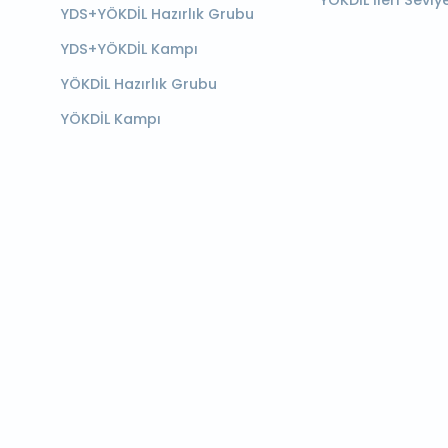
YÖKDİL İleri Seviy
YDS+YÖKDİL Hazırlık Grubu
YDS+YÖKDİL Kampı
YÖKDİL Hazırlık Grubu
YÖKDİL Kampı