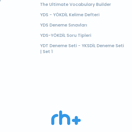
e
The Ultimate Vocabulary Builder
YDS - YÖKDİL Kelime Defteri
YDS Deneme Sınavları
YDS-YÖKDİL Soru Tipleri
YDT Deneme Seti - YKSDİL Deneme Seti
| Set 1