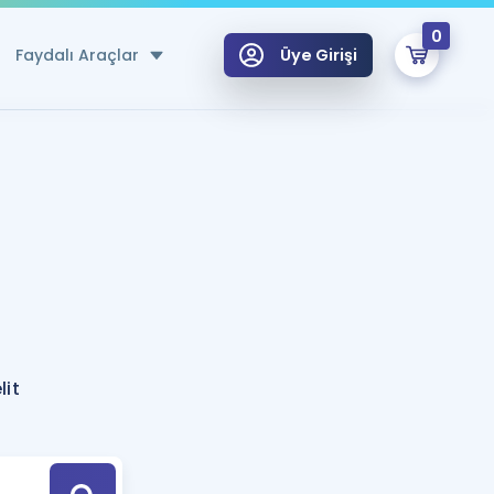
0
Faydalı Araçlar
Üye Girişi
klar
n Ücretsiz Kaynaklar
 için Özel Sözlük
Sepetin Şu An Boş.
ma
uan Hesaplama Aracı
i Hoca ile seni sınava hazırlayacak onlarca eğitim seni bekliyor!
Şifremi Hatırlamıyorum
GİRİŞ YAP
lit
azırlananlar için Öneriler
kvimi
ÜYE DEĞİLİM
arı Tek Takvimde