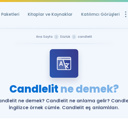
Paketleri
Kitaplar ve Kaynaklar
Katılımcı Görüşleri
Ücretsiz Kayna
Ana Sayfa
Sözlük
candlelit
YDS ve YÖKDİL içi
Sözlük
İngilizce Sınavları
Puan Hesapla
Candlelit
ne demek?
YDS ve YÖKDİL P
Remz
Rehberlik Aracı
ndlelit ne demek? Candlelit ne anlama gelir? Candle
YDS ve YÖKDİL'e H
İngilizce örnek cümle. Candlelit eş anlamlıları.
ÖSYM Sınav Ta
Tüm ÖSYM Sınavl