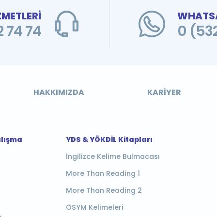
ZMETLERİ
WHATSA
 74 74
0 (53
HAKKIMIZDA
KARIYER
alışma
YDS & YÖKDİL Kitapları
İngilizce Kelime Bulmacası
More Than Reading 1
More Than Reading 2
ÖSYM Kelimeleri