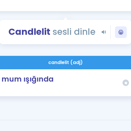
Kampanyalar
Eğitim ve Kitaplar
Blog
Candlelit
sesli dinle
YDS - YÖKDİL Tüm S
İngilizce Gram
İngilizce Gramer
candlelit (adj)
mum ışığında