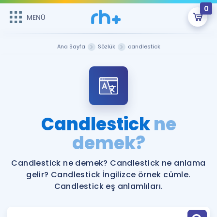
0
MENÜ
MENÜ
Üye Girişi
Ana Sayfa
Sözlük
candlestick
Online Dersler
Sepetin Şu An Boş.
Çalışma Paketleri
Remzi Hoca ile seni sınava hazırlayacak onlarca eğitim seni
bekliyor!
Kitaplar ve Kaynaklar
GİRİŞ YAP
Candlestick
ne
Katılımcı Görüşleri
demek?
Şifremi Hatırlamıyorum
ÜYE DEĞİLİM
Faydalı Araçlar
Candlestick ne demek? Candlestick ne anlama
gelir? Candlestick İngilizce örnek cümle.
Ücretsiz Kaynaklar
Blog
İngilizce Gramer
Candlestick eş anlamlıları.
Hakkımızda
Kariyer
Sözlük
Soru & Cevap
İletişim