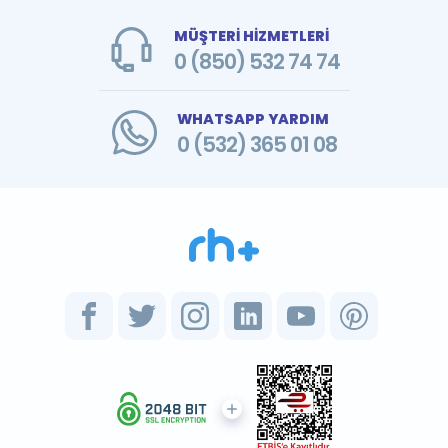
MÜŞTERİ HİZMETLERİ
0 (850) 532 74 74
WHATSAPP YARDIM
0 (532) 365 01 08