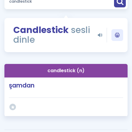
Puan Hesaplama
Rehberlik Aracı
Candlestick
sesli
ÖSYM Sınav Takvimi
dinle
Kampanyalar
Blog
candlestick (n)
İngilizce Gramer
şamdan