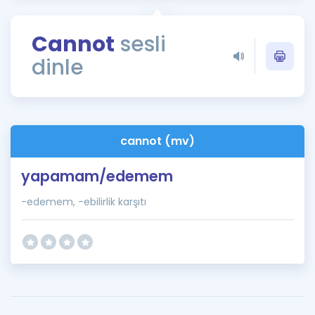
Puan Hesaplama
Cannot
sesli
Rehberlik Aracı
dinle
ÖSYM Sınav Takvimi
Kampanyalar
Blog
cannot (mv)
İngilizce Gramer
yapamam/edemem
-edemem, -ebilirlik karşıtı