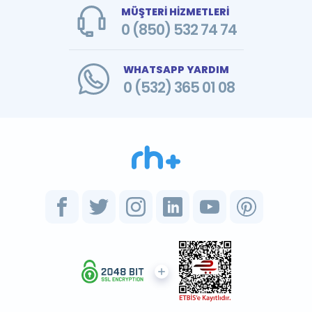
MÜŞTERİ HİZMETLERİ
0 (850) 532 74 74
WHATSAPP YARDIM
0 (532) 365 01 08