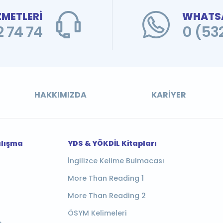
ZMETLERİ
WHATSA
 74 74
0 (53
HAKKIMIZDA
KARIYER
alışma
YDS & YÖKDİL Kitapları
İngilizce Kelime Bulmacası
More Than Reading 1
More Than Reading 2
ÖSYM Kelimeleri