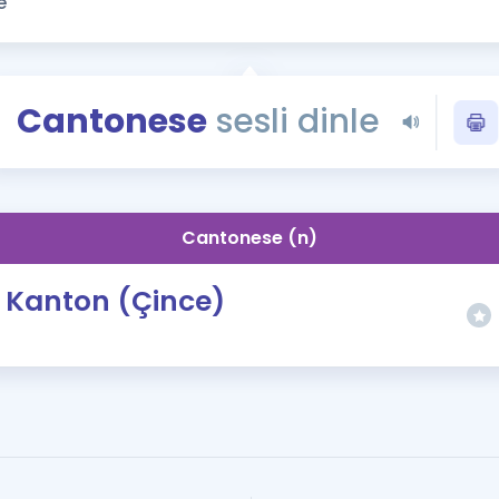
Kampanyalar
Eğitim ve Kitaplar
Blog
Cantonese
sesli dinle
YDS - YÖKDİL Tüm S
İngilizce Gram
İngilizce Gramer
Cantonese (n)
Kanton (Çince)