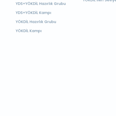
YÖKDİL İleri Seviy
YDS+YÖKDİL Hazırlık Grubu
YDS+YÖKDİL Kampı
YÖKDİL Hazırlık Grubu
YÖKDİL Kampı