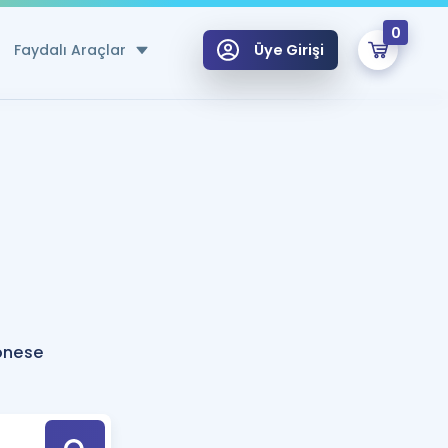
0
Faydalı Araçlar
Üye Girişi
klar
n Ücretsiz Kaynaklar
 için Özel Sözlük
Sepetin Şu An Boş.
ma
uan Hesaplama Aracı
i Hoca ile seni sınava hazırlayacak onlarca eğitim seni bekliyor!
Şifremi Hatırlamıyorum
GİRİŞ YAP
onese
azırlananlar için Öneriler
kvimi
ÜYE DEĞİLİM
arı Tek Takvimde