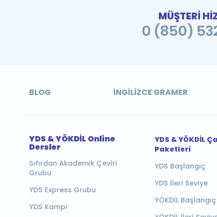
MÜŞTERİ Hİ
0 (850) 532
BLOG
İNGILIZCE GRAMER
YDS & YÖKDİL Online
YDS & YÖKDİL Ç
Dersler
Paketleri
Sıfırdan Akademik Çeviri
YDS Başlangıç
Grubu
YDS İleri Seviye
YDS Express Grubu
YÖKDİL Başlangıç
YDS Kampı