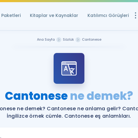
Paketleri
Kitaplar ve Kaynaklar
Katılımcı Görüşleri
Ücretsiz Kayna
Ana Sayfa
Sözlük
Cantonese
YDS ve YÖKDİL içi
Sözlük
İngilizce Sınavları
Puan Hesapla
Cantonese
ne demek?
YDS ve YÖKDİL P
Remz
Rehberlik Aracı
onese ne demek? Cantonese ne anlama gelir? Cant
YDS ve YÖKDİL'e H
İngilizce örnek cümle. Cantonese eş anlamlıları.
ÖSYM Sınav Ta
Tüm ÖSYM Sınavl