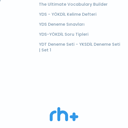
e
The Ultimate Vocabulary Builder
YDS - YÖKDİL Kelime Defteri
YDS Deneme Sınavları
YDS-YÖKDİL Soru Tipleri
YDT Deneme Seti - YKSDİL Deneme Seti
| Set 1