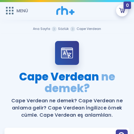
0
MENÜ
MENÜ
Üye Girişi
Ana Sayfa
Sözlük
Cape Verdean
Online Dersler
Sepetin Şu An Boş.
Çalışma Paketleri
Remzi Hoca ile seni sınava hazırlayacak onlarca eğitim seni
bekliyor!
Kitaplar ve Kaynaklar
GİRİŞ YAP
Cape Verdean
ne
Katılımcı Görüşleri
demek?
Şifremi Hatırlamıyorum
ÜYE DEĞİLİM
Faydalı Araçlar
Cape Verdean ne demek? Cape Verdean ne
anlama gelir? Cape Verdean İngilizce örnek
Ücretsiz Kaynaklar
Blog
İngilizce Gramer
cümle. Cape Verdean eş anlamlıları.
Hakkımızda
Kariyer
Sözlük
Soru & Cevap
İletişim