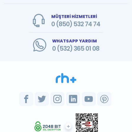
MÜŞTERİ HİZMETLERİ
0 (850) 532 74 74
WHATSAPP YARDIM
0 (532) 365 01 08