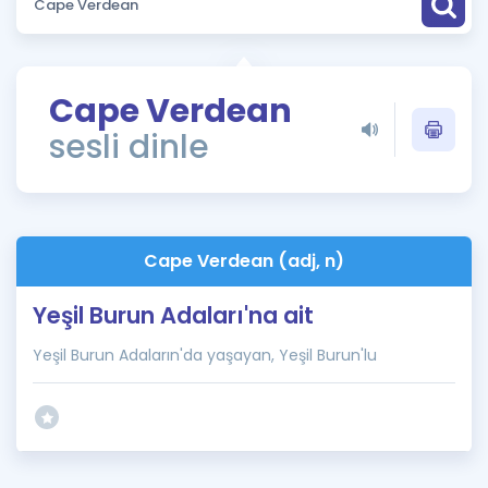
Puan Hesaplama
Rehberlik Aracı
Cape Verdean
ÖSYM Sınav Takvimi
sesli dinle
Kampanyalar
Blog
Cape Verdean (adj, n)
İngilizce Gramer
Yeşil Burun Adaları'na ait
Yeşil Burun Adaların'da yaşayan, Yeşil Burun'lu