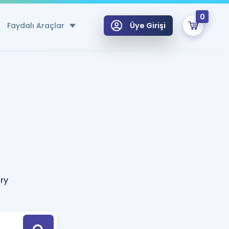
0
Faydalı Araçlar
Üye Girişi
klar
n Ücretsiz Kaynaklar
 için Özel Sözlük
Sepetin Şu An Boş.
ma
uan Hesaplama Aracı
i Hoca ile seni sınava hazırlayacak onlarca eğitim seni bekliyor!
Şifremi Hatırlamıyorum
GİRİŞ YAP
ry
azırlananlar için Öneriler
kvimi
ÜYE DEĞİLİM
arı Tek Takvimde