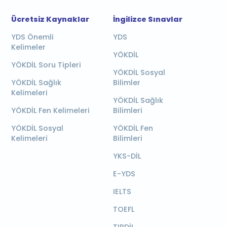
Ücretsiz Kaynaklar
İngilizce Sınavlar
YDS Önemli
YDS
Kelimeler
YÖKDİL
YÖKDİL Soru Tipleri
YÖKDİL Sosyal
YÖKDİL Sağlık
Bilimler
Kelimeleri
YÖKDİL Sağlık
YÖKDİL Fen Kelimeleri
Bilimleri
YÖKDİL Sosyal
YÖKDİL Fen
Kelimeleri
Bilimleri
YKS-DİL
E-YDS
IELTS
TOEFL