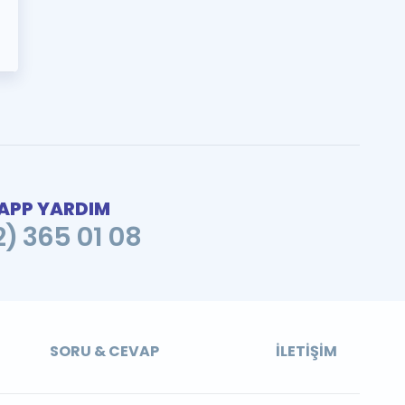
PP YARDIM
2) 365 01 08
SORU & CEVAP
İLETIŞIM