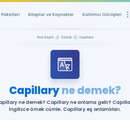
Paketleri
Kitaplar ve Kaynaklar
Katılımcı Görüşleri
Ücretsiz Kayna
Ana Sayfa
Sözlük
capillary
YDS ve YÖKDİL içi
Sözlük
İngilizce Sınavları
Puan Hesapla
Capillary
ne demek?
YDS ve YÖKDİL P
Remz
Rehberlik Aracı
apillary ne demek? Capillary ne anlama gelir? Capilla
YDS ve YÖKDİL'e H
İngilizce örnek cümle. Capillary eş anlamlıları.
ÖSYM Sınav Ta
Tüm ÖSYM Sınavl