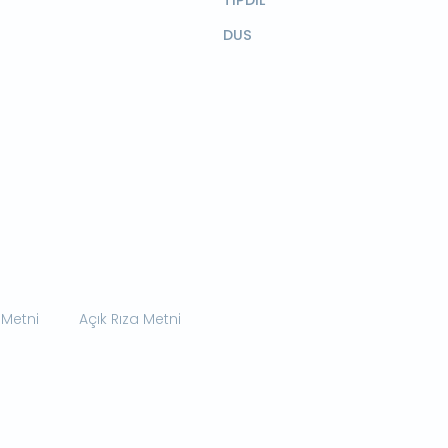
TIPDİL
DUS
 Metni
Açık Rıza Metni