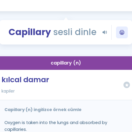
Kampanyalar
Eğitim ve Kitaplar
Blog
Capillary
sesli dinle
YDS - YÖKDİL Tüm S
İngilizce Gram
İngilizce Gramer
capillary (n)
kılcal damar
kapiler
Capillary (n) ingilizce örnek cümle
Oxygen is taken into the lungs and absorbed by
capillaries.