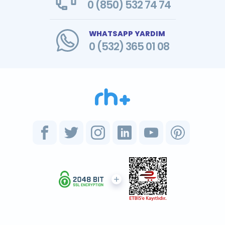
0 (850) 532 74 74
WHATSAPP YARDIM
0 (532) 365 01 08