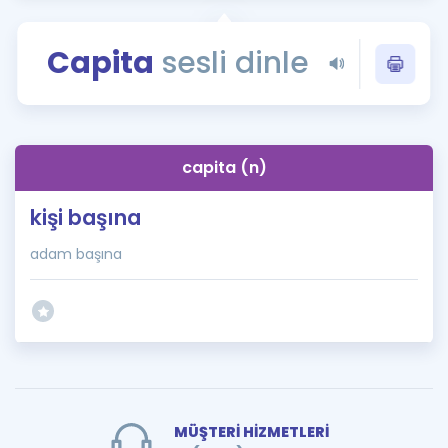
Puan Hesaplama
Capita
sesli dinle
Rehberlik Aracı
ÖSYM Sınav Takvimi
Kampanyalar
capita (n)
Blog
kişi başına
İngilizce Gramer
adam başına
MÜŞTERİ HİZMETLERİ