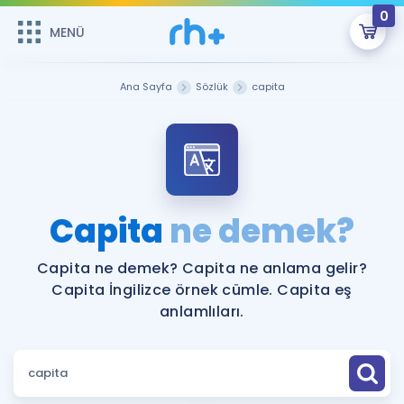
0
MENÜ
MENÜ
Üye Girişi
Ana Sayfa
Sözlük
capita
Online Dersler
Sepetin Şu An Boş.
Çalışma Paketleri
Remzi Hoca ile seni sınava hazırlayacak onlarca eğitim seni
bekliyor!
Kitaplar ve Kaynaklar
GİRİŞ YAP
Capita
ne demek?
Katılımcı Görüşleri
Şifremi Hatırlamıyorum
Capita ne demek? Capita ne anlama gelir?
Capita İngilizce örnek cümle. Capita eş
ÜYE DEĞİLİM
Faydalı Araçlar
anlamlıları.
Ücretsiz Kaynaklar
Blog
İngilizce Gramer
Hakkımızda
Kariyer
Sözlük
Soru & Cevap
İletişim