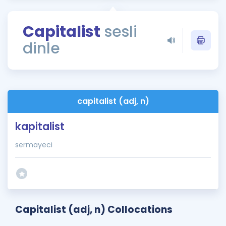
Puan Hesaplama
Capitalist
sesli
Rehberlik Aracı
dinle
ÖSYM Sınav Takvimi
Kampanyalar
Blog
capitalist (adj, n)
İngilizce Gramer
kapitalist
sermayeci
Capitalist (adj, n) Collocations