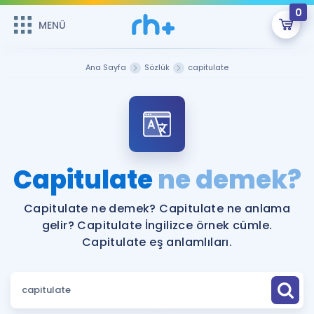
0
MENÜ
MENÜ
Üye Girişi
Ana Sayfa
Sözlük
capitulate
Online Dersler
Sepetin Şu An Boş.
Çalışma Paketleri
Remzi Hoca ile seni sınava hazırlayacak onlarca eğitim seni
bekliyor!
Kitaplar ve Kaynaklar
GİRİŞ YAP
Capitulate
ne demek?
Katılımcı Görüşleri
Şifremi Hatırlamıyorum
Capitulate ne demek? Capitulate ne anlama
gelir? Capitulate İngilizce örnek cümle.
ÜYE DEĞİLİM
Faydalı Araçlar
Capitulate eş anlamlıları.
Ücretsiz Kaynaklar
Blog
İngilizce Gramer
Hakkımızda
Kariyer
Sözlük
Soru & Cevap
İletişim