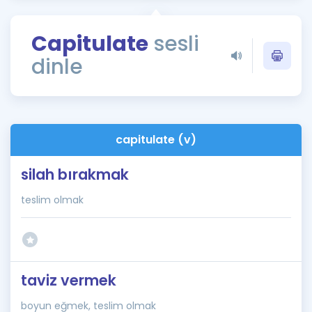
Puan Hesaplama
Capitulate
sesli
Rehberlik Aracı
dinle
ÖSYM Sınav Takvimi
Kampanyalar
Blog
capitulate (v)
İngilizce Gramer
silah bırakmak
teslim olmak
taviz vermek
boyun eğmek, teslim olmak