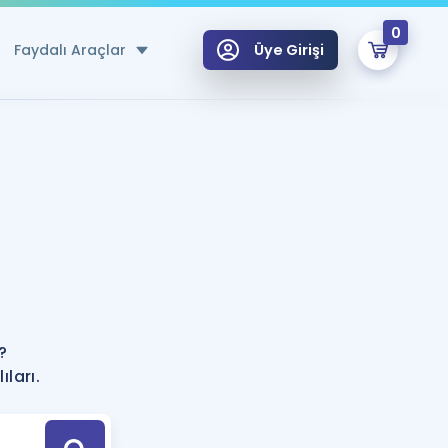
0
Faydalı Araçlar
Üye Girişi
klar
n Ücretsiz Kaynaklar
 için Özel Sözlük
Sepetin Şu An Boş.
ma
uan Hesaplama Aracı
i Hoca ile seni sınava hazırlayacak onlarca eğitim seni bekliyor!
Şifremi Hatırlamıyorum
GİRİŞ YAP
?
azırlananlar için Öneriler
ları.
kvimi
ÜYE DEĞİLİM
arı Tek Takvimde