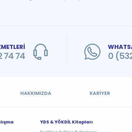
ZMETLERİ
WHATSA
 74 74
0 (53
HAKKIMIZDA
KARIYER
alışma
YDS & YÖKDİL Kitapları