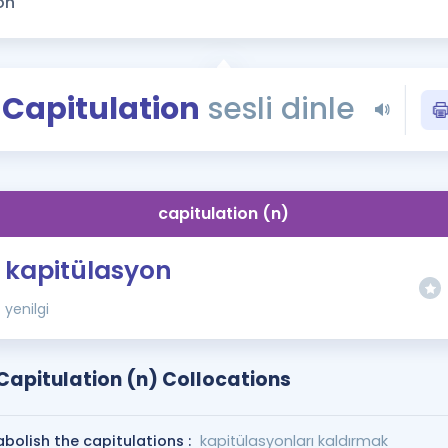
Kampanyalar
Eğitim ve Kitaplar
Blog
Capitulation
sesli dinle
YDS - YÖKDİL Tüm S
İngilizce Gram
İngilizce Gramer
capitulation (n)
kapitülasyon
yenilgi
Capitulation (n) Collocations
abolish the capitulations :
kapitülasyonları kaldırmak