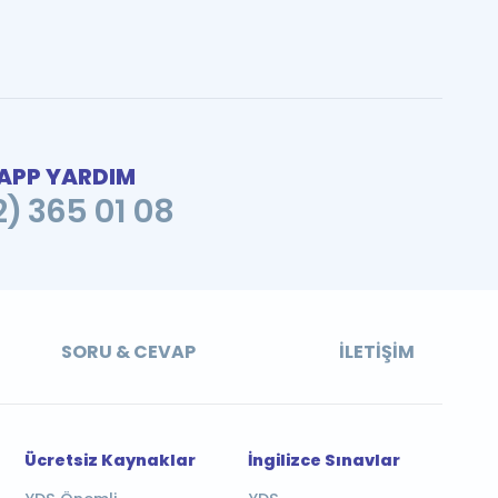
PP YARDIM
2) 365 01 08
SORU & CEVAP
İLETIŞIM
Ücretsiz Kaynaklar
İngilizce Sınavlar