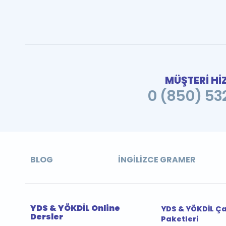
MÜŞTERİ Hİ
0 (850) 532
BLOG
İNGILIZCE GRAMER
YDS & YÖKDİL Online
YDS & YÖKDİL Ç
Dersler
Paketleri