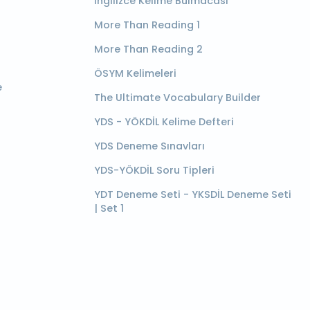
İngilizce Kelime Bulmacası
More Than Reading 1
More Than Reading 2
ÖSYM Kelimeleri
e
The Ultimate Vocabulary Builder
YDS - YÖKDİL Kelime Defteri
YDS Deneme Sınavları
YDS-YÖKDİL Soru Tipleri
YDT Deneme Seti - YKSDİL Deneme Seti
| Set 1