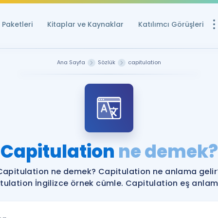
Paketleri
Kitaplar ve Kaynaklar
Katılımcı Görüşleri
Ücretsiz Kayna
Ana Sayfa
Sözlük
capitulation
YDS ve YÖKDİL içi
Sözlük
İngilizce Sınavları
Puan Hesapla
Capitulation
ne demek?
YDS ve YÖKDİL P
Remz
Rehberlik Aracı
Capitulation ne demek? Capitulation ne anlama gelir
YDS ve YÖKDİL'e H
tulation İngilizce örnek cümle. Capitulation eş anlamlı
ÖSYM Sınav Ta
Tüm ÖSYM Sınavl