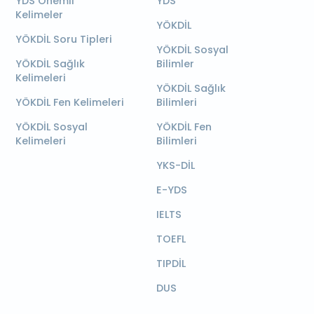
YDS Önemli
YDS
Kelimeler
YÖKDİL
YÖKDİL Soru Tipleri
YÖKDİL Sosyal
YÖKDİL Sağlık
Bilimler
Kelimeleri
YÖKDİL Sağlık
YÖKDİL Fen Kelimeleri
Bilimleri
YÖKDİL Sosyal
YÖKDİL Fen
Kelimeleri
Bilimleri
YKS-DİL
E-YDS
IELTS
TOEFL
TIPDİL
DUS