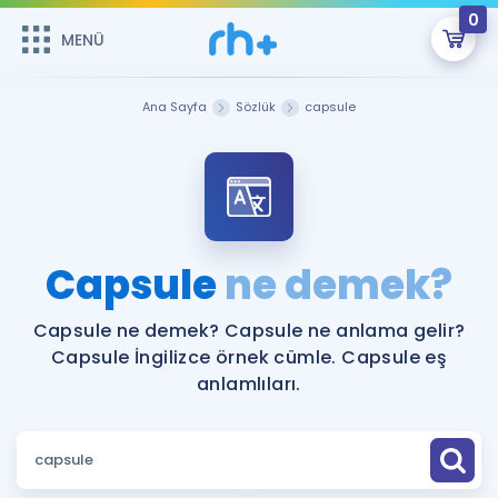
0
MENÜ
MENÜ
Üye Girişi
Ana Sayfa
Sözlük
capsule
Online Dersler
Sepetin Şu An Boş.
Çalışma Paketleri
Remzi Hoca ile seni sınava hazırlayacak onlarca eğitim seni
bekliyor!
Kitaplar ve Kaynaklar
GİRİŞ YAP
Capsule
ne demek?
Katılımcı Görüşleri
Şifremi Hatırlamıyorum
Capsule ne demek? Capsule ne anlama gelir?
Capsule İngilizce örnek cümle. Capsule eş
ÜYE DEĞİLİM
Faydalı Araçlar
anlamlıları.
Ücretsiz Kaynaklar
Blog
İngilizce Gramer
Hakkımızda
Kariyer
Sözlük
Soru & Cevap
İletişim