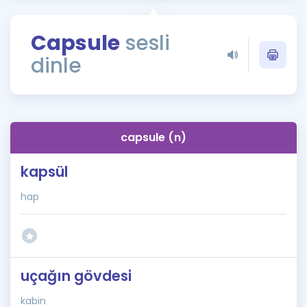
Puan Hesaplama
Capsule
sesli
Rehberlik Aracı
dinle
ÖSYM Sınav Takvimi
Kampanyalar
Blog
capsule (n)
İngilizce Gramer
kapsül
hap
uçağın gövdesi
kabin