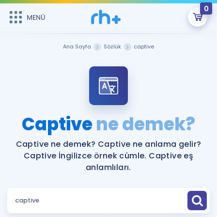
0
MENÜ
MENÜ
Üye Girişi
Ana Sayfa
Sözlük
captive
Online Dersler
Sepetin Şu An Boş.
Çalışma Paketleri
Remzi Hoca ile seni sınava hazırlayacak onlarca eğitim seni
bekliyor!
Kitaplar ve Kaynaklar
GİRİŞ YAP
Captive
ne demek?
Katılımcı Görüşleri
Şifremi Hatırlamıyorum
Captive ne demek? Captive ne anlama gelir?
Captive İngilizce örnek cümle. Captive eş
ÜYE DEĞİLİM
Faydalı Araçlar
anlamlıları.
Ücretsiz Kaynaklar
Blog
İngilizce Gramer
Hakkımızda
Kariyer
Sözlük
Soru & Cevap
İletişim