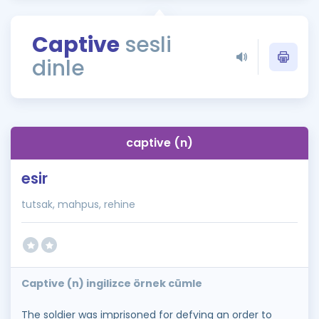
Puan Hesaplama
Captive
sesli
Rehberlik Aracı
dinle
ÖSYM Sınav Takvimi
Kampanyalar
Blog
captive (n)
İngilizce Gramer
esir
tutsak, mahpus, rehine
Captive (n) ingilizce örnek cümle
The soldier was imprisoned for defying an order to