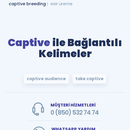
captive breeding :
esir üreme
Captive
ile Bağlantılı
Kelimeler
captive audience
take captive
MÜŞTERİ HİZMETLERİ
0 (850) 532 74 74
WHATSAPP YARDIM