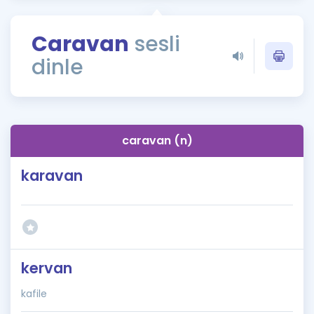
Puan Hesaplama
Caravan
sesli
Rehberlik Aracı
dinle
ÖSYM Sınav Takvimi
Kampanyalar
Blog
caravan (n)
İngilizce Gramer
karavan
kervan
kafile