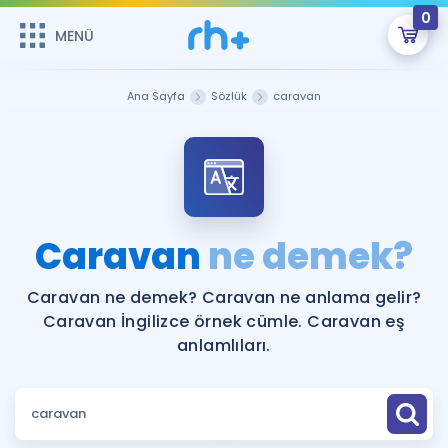
0
MENÜ
MENÜ
Üye Girişi
Ana Sayfa
Sözlük
caravan
Online Dersler
Sepetin Şu An Boş.
Çalışma Paketleri
Remzi Hoca ile seni sınava hazırlayacak onlarca eğitim seni
bekliyor!
Kitaplar ve Kaynaklar
GİRİŞ YAP
Caravan
ne demek?
Katılımcı Görüşleri
Şifremi Hatırlamıyorum
Caravan ne demek? Caravan ne anlama gelir?
Caravan İngilizce örnek cümle. Caravan eş
ÜYE DEĞİLİM
Faydalı Araçlar
anlamlıları.
Ücretsiz Kaynaklar
Blog
İngilizce Gramer
Hakkımızda
Kariyer
Sözlük
Soru & Cevap
İletişim