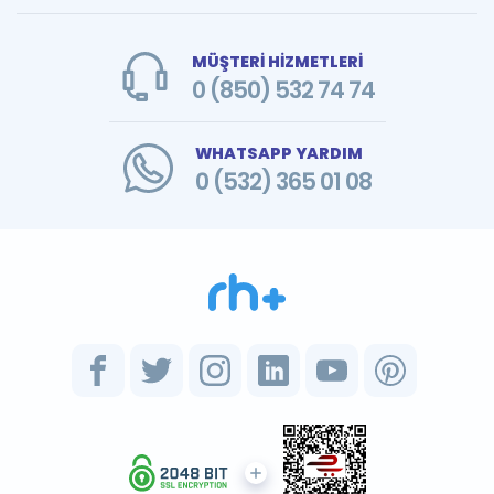
MÜŞTERİ HİZMETLERİ
0 (850) 532 74 74
WHATSAPP YARDIM
0 (532) 365 01 08