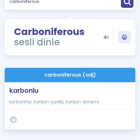
Puan Hesaplama
Rehberlik Aracı
Carboniferous
ÖSYM Sınav Takvimi
sesli dinle
Kampanyalar
Blog
carboniferous (adj)
İngilizce Gramer
karbonlu
karbonifer, Karbon içerikli, Karbon dönemi