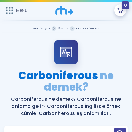
0
MENÜ
MENÜ
Üye Girişi
Ana Sayfa
Sözlük
carboniferous
Online Dersler
Sepetin Şu An Boş.
Çalışma Paketleri
Remzi Hoca ile seni sınava hazırlayacak onlarca eğitim seni
bekliyor!
Kitaplar ve Kaynaklar
GİRİŞ YAP
Carboniferous
ne
Katılımcı Görüşleri
demek?
Şifremi Hatırlamıyorum
ÜYE DEĞİLİM
Faydalı Araçlar
Carboniferous ne demek? Carboniferous ne
anlama gelir? Carboniferous İngilizce örnek
Ücretsiz Kaynaklar
Blog
İngilizce Gramer
cümle. Carboniferous eş anlamlıları.
Hakkımızda
Kariyer
Sözlük
Soru & Cevap
İletişim