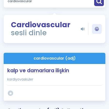
Puan Hesaplama
Rehberlik Aracı
Cardiovascular
ÖSYM Sınav Takvimi
sesli dinle
Kampanyalar
Blog
cardiovascular (adj)
İngilizce Gramer
kalp ve damarlara ilişkin
kardiyovasküler