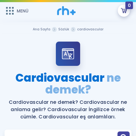
0
MENÜ
MENÜ
Üye Girişi
Ana Sayfa
Sözlük
cardiovascular
Online Dersler
Sepetin Şu An Boş.
Çalışma Paketleri
Remzi Hoca ile seni sınava hazırlayacak onlarca eğitim seni
bekliyor!
Kitaplar ve Kaynaklar
GİRİŞ YAP
Cardiovascular
ne
Katılımcı Görüşleri
demek?
Şifremi Hatırlamıyorum
ÜYE DEĞİLİM
Faydalı Araçlar
Cardiovascular ne demek? Cardiovascular ne
anlama gelir? Cardiovascular İngilizce örnek
Ücretsiz Kaynaklar
Blog
İngilizce Gramer
cümle. Cardiovascular eş anlamlıları.
Hakkımızda
Kariyer
Sözlük
Soru & Cevap
İletişim