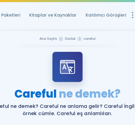
Paketleri
Kitaplar ve Kaynaklar
Katılımcı Görüşleri
Ücretsiz Kayna
Ana Sayfa
Sözlük
careful
YDS ve YÖKDİL içi
Sözlük
İngilizce Sınavları
Puan Hesapla
Careful
ne demek?
YDS ve YÖKDİL P
Remz
Rehberlik Aracı
eful ne demek? Careful ne anlama gelir? Careful İngil
YDS ve YÖKDİL'e H
örnek cümle. Careful eş anlamlıları.
ÖSYM Sınav Ta
Tüm ÖSYM Sınavl