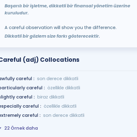
Başarılı bir işletme, dikkatli bir finansal yönetim üzerine
kuruludur.
A careful observation will show you the difference.
Dikkatli bir gözlem size farkı gösterecektir.
Careful (adj) Collocations
awfully careful :
son derece dikkatli
particularly careful :
özellikle dikkatli
slightly careful :
biraz dikkatli
especially careful :
özellikle dikkatli
extremely careful :
son derece dikkatli
22 Örnek daha