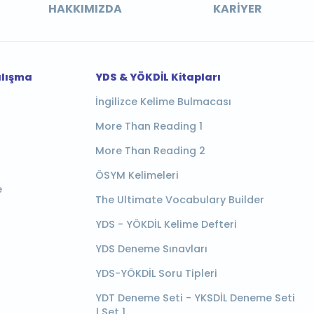
HAKKIMIZDA
KARIYER
alışma
YDS & YÖKDİL Kitapları
İngilizce Kelime Bulmacası
More Than Reading 1
More Than Reading 2
ÖSYM Kelimeleri
e
The Ultimate Vocabulary Builder
YDS - YÖKDİL Kelime Defteri
YDS Deneme Sınavları
YDS-YÖKDİL Soru Tipleri
YDT Deneme Seti - YKSDİL Deneme Seti
| Set 1