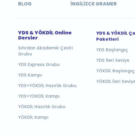
BLOG
İNGILIZCE GRAMER
YDS & YÖKDİL Online
YDS & YÖKDİL Ç
Dersler
Paketleri
Sıfırdan Akademik Çeviri
YDS Başlangıç
Grubu
YDS İleri Seviye
YDS Express Grubu
YÖKDİL Başlangıç
YDS Kampı
YÖKDİL İleri Seviy
YDS+YÖKDİL Hazırlık Grubu
YDS+YÖKDİL Kampı
YÖKDİL Hazırlık Grubu
YÖKDİL Kampı