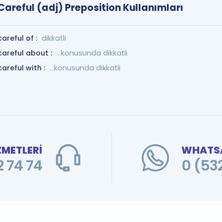
Careful (adj) Preposition Kullanımları
careful of :
dikkatli
careful about :
…konusunda dikkatli
careful with :
…konusunda dikkatli
ZMETLERİ
WHATSA
 74 74
0 (53