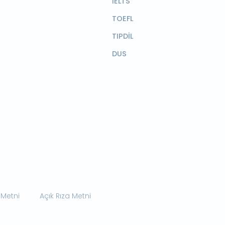
IELTS
TOEFL
TIPDİL
DUS
 Metni
Açık Rıza Metni