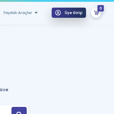
0
Faydalı Araçlar
Üye Girişi
klar
n Ücretsiz Kaynaklar
 için Özel Sözlük
Sepetin Şu An Boş.
ma
uan Hesaplama Aracı
i Hoca ile seni sınava hazırlayacak onlarca eğitim seni bekliyor!
Şifremi Hatırlamıyorum
GİRİŞ YAP
izce
azırlananlar için Öneriler
kvimi
ÜYE DEĞİLİM
arı Tek Takvimde