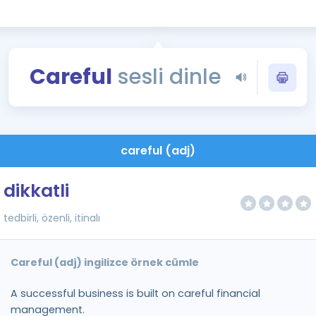
Kampanyalar
Eğitim ve Kitaplar
Blog
Careful
sesli dinle
YDS - YÖKDİL Tüm S
İngilizce Gram
İngilizce Gramer
careful (adj)
dikkatli
tedbirli, özenli, itinalı
Careful (adj) ingilizce örnek cümle
A successful business is built on careful financial
management.