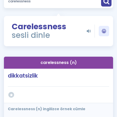
Puan Hesaplama
Rehberlik Aracı
Carelessness
ÖSYM Sınav Takvimi
sesli dinle
Kampanyalar
Blog
carelessness (n)
İngilizce Gramer
dikkatsizlik
Carelessness (n) ingilizce örnek cümle