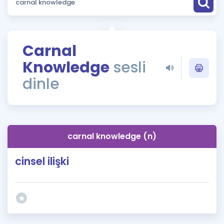
Puan Hesaplama
Rehberlik Aracı
Carnal
ÖSYM Sınav Takvimi
Knowledge
sesli
Kampanyalar
dinle
Blog
İngilizce Gramer
carnal knowledge (n)
cinsel ilişki