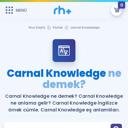
0
MENÜ
MENÜ
Üye Girişi
Ana Sayfa
Sözlük
carnal knowledge
Online Dersler
Sepetin Şu An Boş.
Çalışma Paketleri
Remzi Hoca ile seni sınava hazırlayacak onlarca eğitim seni
bekliyor!
Kitaplar ve Kaynaklar
GİRİŞ YAP
Carnal Knowledge
ne
Katılımcı Görüşleri
demek?
Şifremi Hatırlamıyorum
ÜYE DEĞİLİM
Faydalı Araçlar
Carnal Knowledge ne demek? Carnal Knowledge
ne anlama gelir? Carnal Knowledge İngilizce
Ücretsiz Kaynaklar
Blog
İngilizce Gramer
örnek cümle. Carnal Knowledge eş anlamlıları.
Hakkımızda
Kariyer
Sözlük
Soru & Cevap
İletişim