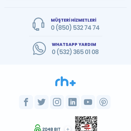
MÜŞTERİ HİZMETLERİ
0 (850) 532 74 74
WHATSAPP YARDIM
0 (532) 365 01 08