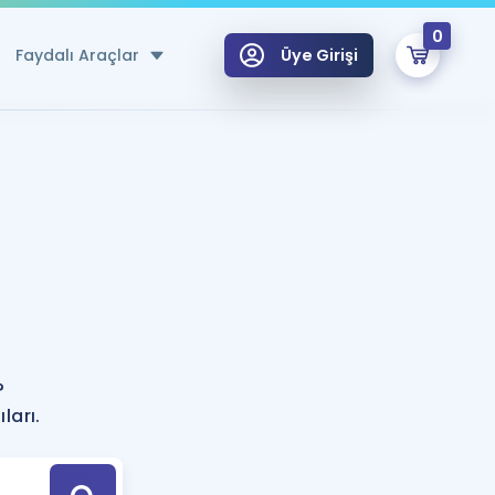
0
Faydalı Araçlar
Üye Girişi
klar
n Ücretsiz Kaynaklar
 için Özel Sözlük
Sepetin Şu An Boş.
ma
uan Hesaplama Aracı
i Hoca ile seni sınava hazırlayacak onlarca eğitim seni bekliyor!
Şifremi Hatırlamıyorum
GİRİŞ YAP
?
azırlananlar için Öneriler
ları.
kvimi
ÜYE DEĞİLİM
arı Tek Takvimde