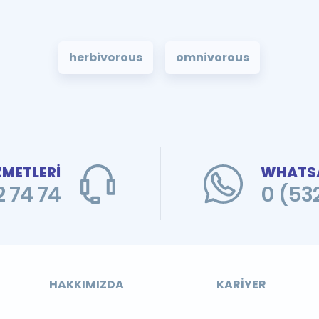
herbivorous
omnivorous
ZMETLERİ
WHATSA
 74 74
0 (53
HAKKIMIZDA
KARIYER