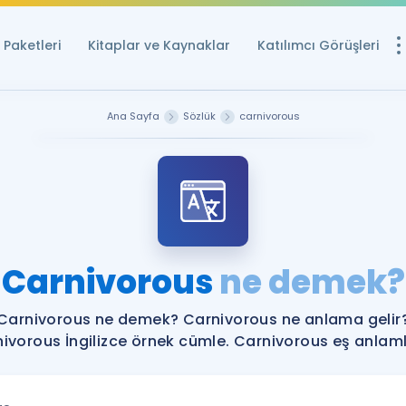
Paketleri
Kitaplar ve Kaynaklar
Katılımcı Görüşleri
Ücretsiz Kayna
Ana Sayfa
Sözlük
carnivorous
YDS ve YÖKDİL içi
Sözlük
İngilizce Sınavları
Puan Hesapla
Carnivorous
ne demek?
YDS ve YÖKDİL P
Remz
Rehberlik Aracı
Carnivorous ne demek? Carnivorous ne anlama gelir
YDS ve YÖKDİL'e H
ivorous İngilizce örnek cümle. Carnivorous eş anlamlı
ÖSYM Sınav Ta
Tüm ÖSYM Sınavl