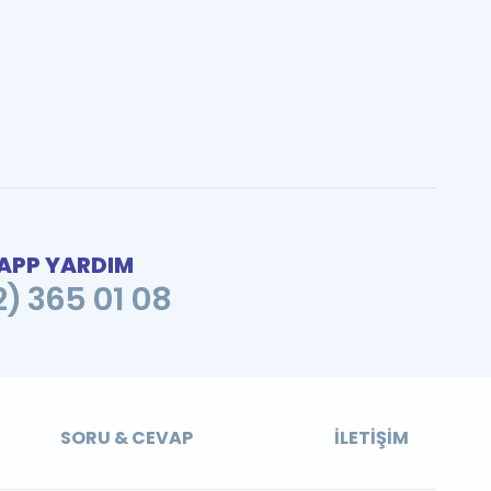
PP YARDIM
2) 365 01 08
SORU & CEVAP
İLETIŞIM