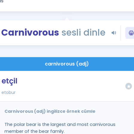
Kampanyalar
Eğitim ve Kitaplar
Blog
Carnivorous
sesli dinle
YDS - YÖKDİL Tüm S
İngilizce Gram
İngilizce Gramer
carnivorous (adj)
etçil
etobur
Carnivorous (adj) ingilizce örnek cümle
The polar bear is the largest and most carnivorous
member of the bear family.