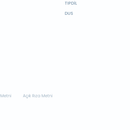
TIPDİL
DUS
 Metni
Açık Rıza Metni