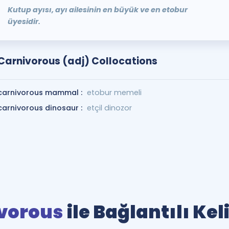
Kutup ayısı, ayı ailesinin en büyük ve en etobur
üyesidir.
Carnivorous (adj) Collocations
carnivorous mammal :
etobur memeli
carnivorous dinosaur :
etçil dinozor
vorous
ile Bağlantılı Ke