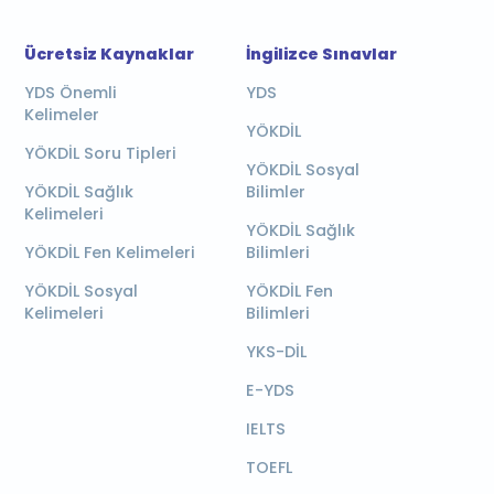
Ücretsiz Kaynaklar
İngilizce Sınavlar
YDS Önemli
YDS
Kelimeler
YÖKDİL
YÖKDİL Soru Tipleri
YÖKDİL Sosyal
YÖKDİL Sağlık
Bilimler
Kelimeleri
YÖKDİL Sağlık
YÖKDİL Fen Kelimeleri
Bilimleri
YÖKDİL Sosyal
YÖKDİL Fen
Kelimeleri
Bilimleri
YKS-DİL
E-YDS
IELTS
TOEFL