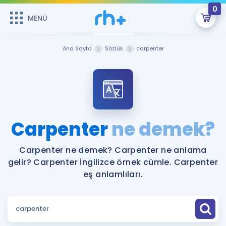
0
MENÜ
MENÜ
Üye Girişi
Ana Sayfa
Sözlük
carpenter
Online Dersler
Sepetin Şu An Boş.
Çalışma Paketleri
Remzi Hoca ile seni sınava hazırlayacak onlarca eğitim seni
bekliyor!
Kitaplar ve Kaynaklar
GİRİŞ YAP
Carpenter
ne demek?
Katılımcı Görüşleri
Şifremi Hatırlamıyorum
Carpenter ne demek? Carpenter ne anlama
gelir? Carpenter İngilizce örnek cümle. Carpenter
ÜYE DEĞİLİM
Faydalı Araçlar
eş anlamlıları.
Ücretsiz Kaynaklar
Blog
İngilizce Gramer
Hakkımızda
Kariyer
Sözlük
Soru & Cevap
İletişim