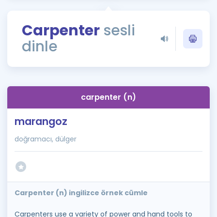
Puan Hesaplama
Carpenter
sesli
Rehberlik Aracı
dinle
ÖSYM Sınav Takvimi
Kampanyalar
Blog
carpenter (n)
İngilizce Gramer
marangoz
doğramacı, dülger
Carpenter (n) ingilizce örnek cümle
Carpenters use a variety of power and hand tools to