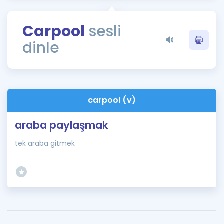
Puan Hesaplama
Carpool
sesli
Rehberlik Aracı
dinle
ÖSYM Sınav Takvimi
Kampanyalar
Blog
carpool (v)
İngilizce Gramer
araba paylaşmak
tek araba gitmek