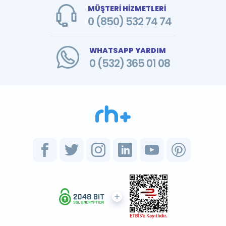
MÜŞTERİ HİZMETLERİ
0 (850) 532 74 74
WHATSAPP YARDIM
0 (532) 365 01 08