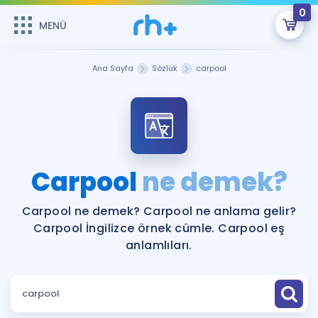
0
MENÜ
MENÜ
Üye Girişi
Ana Sayfa
Sözlük
carpool
Online Dersler
Sepetin Şu An Boş.
Çalışma Paketleri
Remzi Hoca ile seni sınava hazırlayacak onlarca eğitim seni
bekliyor!
Kitaplar ve Kaynaklar
GİRİŞ YAP
Carpool
ne demek?
Katılımcı Görüşleri
Şifremi Hatırlamıyorum
Carpool ne demek? Carpool ne anlama gelir?
Carpool İngilizce örnek cümle. Carpool eş
ÜYE DEĞİLİM
Faydalı Araçlar
anlamlıları.
Ücretsiz Kaynaklar
Blog
İngilizce Gramer
Hakkımızda
Kariyer
Sözlük
Soru & Cevap
İletişim