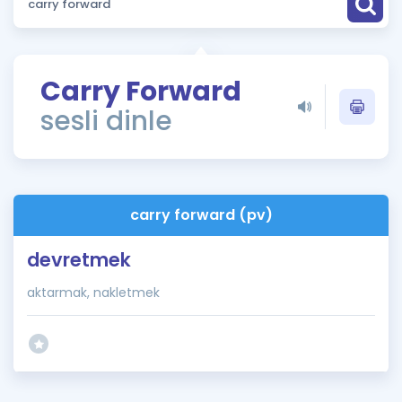
Puan Hesaplama
Rehberlik Aracı
Carry Forward
ÖSYM Sınav Takvimi
sesli dinle
Kampanyalar
Blog
carry forward (pv)
İngilizce Gramer
devretmek
aktarmak, nakletmek