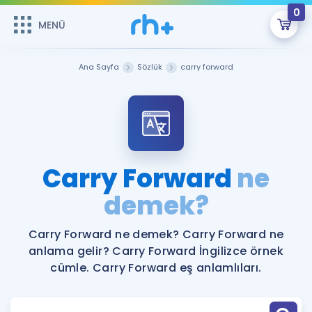
0
MENÜ
MENÜ
Üye Girişi
Ana Sayfa
Sözlük
carry forward
Online Dersler
Sepetin Şu An Boş.
Çalışma Paketleri
Remzi Hoca ile seni sınava hazırlayacak onlarca eğitim seni
bekliyor!
Kitaplar ve Kaynaklar
GİRİŞ YAP
Carry Forward
ne
Katılımcı Görüşleri
demek?
Şifremi Hatırlamıyorum
ÜYE DEĞİLİM
Faydalı Araçlar
Carry Forward ne demek? Carry Forward ne
anlama gelir? Carry Forward İngilizce örnek
Ücretsiz Kaynaklar
Blog
İngilizce Gramer
cümle. Carry Forward eş anlamlıları.
Hakkımızda
Kariyer
Sözlük
Soru & Cevap
İletişim