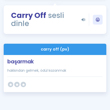
Puan Hesaplama
Carry Off
sesli
Rehberlik Aracı
dinle
ÖSYM Sınav Takvimi
Kampanyalar
Blog
carry off (pv)
İngilizce Gramer
başarmak
hakkından gelmek, ödül kazanmak