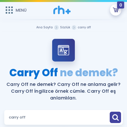
0
MENÜ
MENÜ
Üye Girişi
Ana Sayfa
Sözlük
carry off
Online Dersler
Sepetin Şu An Boş.
Çalışma Paketleri
Remzi Hoca ile seni sınava hazırlayacak onlarca eğitim seni
bekliyor!
Kitaplar ve Kaynaklar
GİRİŞ YAP
Carry Off
ne demek?
Katılımcı Görüşleri
Şifremi Hatırlamıyorum
Carry Off ne demek? Carry Off ne anlama gelir?
Carry Off İngilizce örnek cümle. Carry Off eş
ÜYE DEĞİLİM
Faydalı Araçlar
anlamlıları.
Ücretsiz Kaynaklar
Blog
İngilizce Gramer
Hakkımızda
Kariyer
Sözlük
Soru & Cevap
İletişim