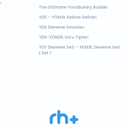
e
The Ultimate Vocabulary Builder
YDS - YÖKDİL Kelime Defteri
YDS Deneme Sınavları
YDS-YÖKDİL Soru Tipleri
YDT Deneme Seti - YKSDİL Deneme Seti
| Set 1