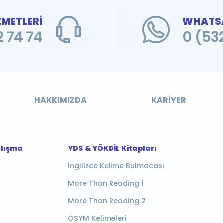
ZMETLERİ
WHATSA
 74 74
0 (53
HAKKIMIZDA
KARIYER
alışma
YDS & YÖKDİL Kitapları
İngilizce Kelime Bulmacası
More Than Reading 1
More Than Reading 2
ÖSYM Kelimeleri