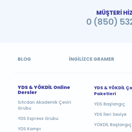
MÜŞTERİ Hİ
0 (850) 532
BLOG
İNGILIZCE GRAMER
YDS & YÖKDİL Online
YDS & YÖKDİL Ç
Dersler
Paketleri
Sıfırdan Akademik Çeviri
YDS Başlangıç
Grubu
YDS İleri Seviye
YDS Express Grubu
YÖKDİL Başlangıç
YDS Kampı