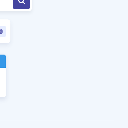
a Özel Fırsatlar
ınavlarla İlgili Haberler
er
 ve Konu Anlatımı