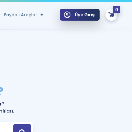
0
Faydalı Araçlar
Üye Girişi
klar
n Ücretsiz Kaynaklar
 için Özel Sözlük
Sepetin Şu An Boş.
ma
?
uan Hesaplama Aracı
i Hoca ile seni sınava hazırlayacak onlarca eğitim seni bekliyor!
Şifremi Hatırlamıyorum
GİRİŞ YAP
r?
azırlananlar için Öneriler
ıları.
kvimi
ÜYE DEĞİLİM
arı Tek Takvimde