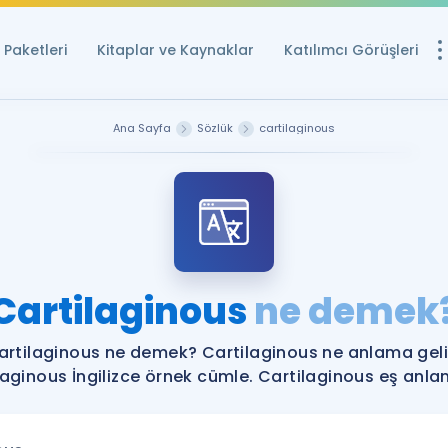
Paketleri
Kitaplar ve Kaynaklar
Katılımcı Görüşleri
Ücretsiz Kayna
Ana Sayfa
Sözlük
cartilaginous
YDS ve YÖKDİL içi
Sözlük
İngilizce Sınavları
Puan Hesapla
Cartilaginous
ne demek
YDS ve YÖKDİL P
Remz
Rehberlik Aracı
artilaginous ne demek? Cartilaginous ne anlama geli
YDS ve YÖKDİL'e H
laginous İngilizce örnek cümle. Cartilaginous eş anlaml
ÖSYM Sınav Ta
Tüm ÖSYM Sınavl