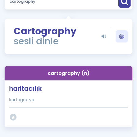
Puan Hesaplama
Rehberlik Aracı
Cartography
ÖSYM Sınav Takvimi
sesli dinle
Kampanyalar
Blog
cartography (n)
İngilizce Gramer
haritacılık
kartografya