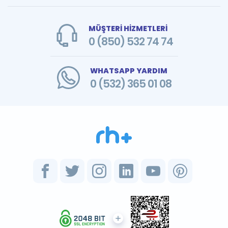
MÜŞTERİ HİZMETLERİ
0 (850) 532 74 74
WHATSAPP YARDIM
0 (532) 365 01 08