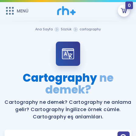
0
MENÜ
MENÜ
Üye Girişi
Ana Sayfa
Sözlük
cartography
Online Dersler
Sepetin Şu An Boş.
Çalışma Paketleri
Remzi Hoca ile seni sınava hazırlayacak onlarca eğitim seni
bekliyor!
Kitaplar ve Kaynaklar
GİRİŞ YAP
Cartography
ne
Katılımcı Görüşleri
demek?
Şifremi Hatırlamıyorum
ÜYE DEĞİLİM
Faydalı Araçlar
Cartography ne demek? Cartography ne anlama
gelir? Cartography İngilizce örnek cümle.
Ücretsiz Kaynaklar
Blog
İngilizce Gramer
Cartography eş anlamlıları.
Hakkımızda
Kariyer
Sözlük
Soru & Cevap
İletişim