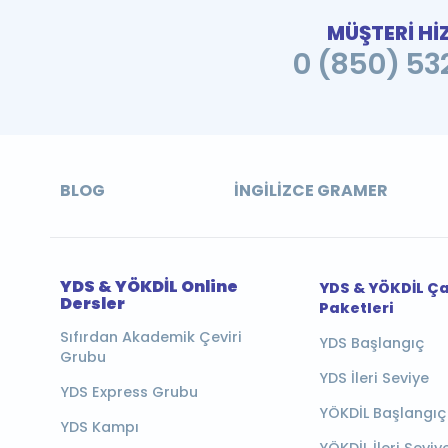
MÜŞTERİ Hİ
0 (850) 532
BLOG
İNGILIZCE GRAMER
YDS & YÖKDİL Online
YDS & YÖKDİL Ç
Dersler
Paketleri
Sıfırdan Akademik Çeviri
YDS Başlangıç
Grubu
YDS İleri Seviye
YDS Express Grubu
YÖKDİL Başlangıç
YDS Kampı