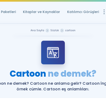
Paketleri
Kitaplar ve Kaynaklar
Katılımcı Görüşleri
Ücretsiz Kayna
Ana Sayfa
Sözlük
cartoon
YDS ve YÖKDİL içi
Sözlük
İngilizce Sınavları
Puan Hesapla
Cartoon
ne demek?
YDS ve YÖKDİL P
Remz
Rehberlik Aracı
on ne demek? Cartoon ne anlama gelir? Cartoon İng
YDS ve YÖKDİL'e H
örnek cümle. Cartoon eş anlamlıları.
ÖSYM Sınav Ta
Tüm ÖSYM Sınavl