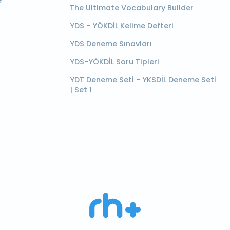
e
The Ultimate Vocabulary Builder
YDS - YÖKDİL Kelime Defteri
YDS Deneme Sınavları
YDS-YÖKDİL Soru Tipleri
YDT Deneme Seti - YKSDİL Deneme Seti
| Set 1