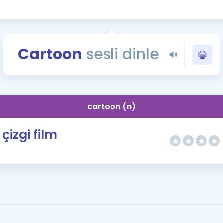
Kampanyalar
Eğitim ve Kitaplar
Blog
Cartoon
sesli dinle
YDS - YÖKDİL Tüm S
İngilizce Gram
İngilizce Gramer
cartoon (n)
çizgi film