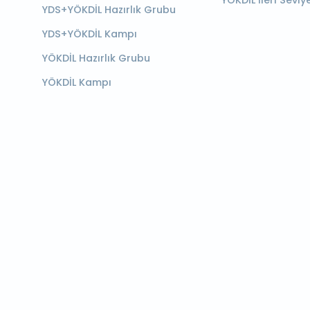
YÖKDİL İleri Seviy
YDS+YÖKDİL Hazırlık Grubu
YDS+YÖKDİL Kampı
YÖKDİL Hazırlık Grubu
YÖKDİL Kampı