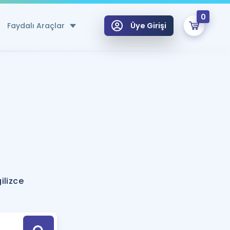
0
Faydalı Araçlar
Üye Girişi
klar
n Ücretsiz Kaynaklar
 için Özel Sözlük
Sepetin Şu An Boş.
ma
uan Hesaplama Aracı
i Hoca ile seni sınava hazırlayacak onlarca eğitim seni bekliyor!
Şifremi Hatırlamıyorum
GİRİŞ YAP
ilizce
azırlananlar için Öneriler
kvimi
ÜYE DEĞİLİM
arı Tek Takvimde