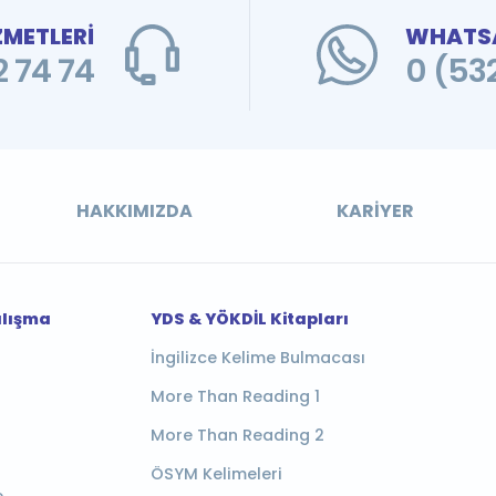
ZMETLERİ
WHATSA
 74 74
0 (53
HAKKIMIZDA
KARIYER
alışma
YDS & YÖKDİL Kitapları
İngilizce Kelime Bulmacası
More Than Reading 1
More Than Reading 2
ÖSYM Kelimeleri