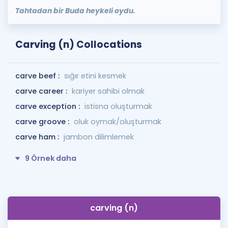
Tahtadan bir Buda heykeli oydu.
Carving (n) Collocations
carve beef :
sığır etini kesmek
carve career :
kariyer sahibi olmak
carve exception :
istisna oluşturmak
carve groove :
oluk oymak/oluşturmak
carve ham :
jambon dilimlemek
9 Örnek daha
carving (n)