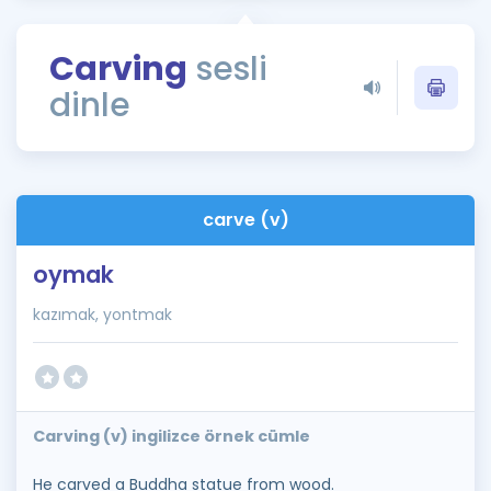
Puan Hesaplama
Carving
sesli
Rehberlik Aracı
dinle
ÖSYM Sınav Takvimi
Kampanyalar
Blog
carve (v)
İngilizce Gramer
oymak
kazımak, yontmak
Carving (v) ingilizce örnek cümle
He carved a Buddha statue from wood.