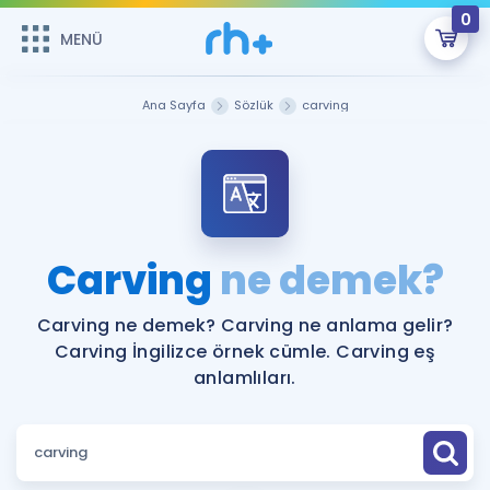
0
MENÜ
MENÜ
Üye Girişi
Ana Sayfa
Sözlük
carving
Online Dersler
Sepetin Şu An Boş.
Çalışma Paketleri
Remzi Hoca ile seni sınava hazırlayacak onlarca eğitim seni
bekliyor!
Kitaplar ve Kaynaklar
GİRİŞ YAP
Carving
ne demek?
Katılımcı Görüşleri
Şifremi Hatırlamıyorum
Carving ne demek? Carving ne anlama gelir?
Carving İngilizce örnek cümle. Carving eş
ÜYE DEĞİLİM
Faydalı Araçlar
anlamlıları.
Ücretsiz Kaynaklar
Blog
İngilizce Gramer
Hakkımızda
Kariyer
Sözlük
Soru & Cevap
İletişim