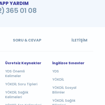
PP YARDIM
2) 365 01 08
SORU & CEVAP
İLETIŞIM
Ücretsiz Kaynaklar
İngilizce Sınavlar
YDS Önemli
YDS
Kelimeler
YÖKDİL
YÖKDİL Soru Tipleri
YÖKDİL Sosyal
YÖKDİL Sağlık
Bilimler
Kelimeleri
YÖKDİL Sağlık