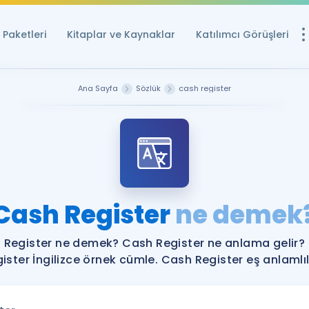
Paketleri
Kitaplar ve Kaynaklar
Katılımcı Görüşleri
Ücretsiz Kayna
Ana Sayfa
Sözlük
cash register
YDS ve YÖKDİL içi
Sözlük
İngilizce Sınavları
Puan Hesapla
Cash Register
ne demek
YDS ve YÖKDİL P
Remz
Rehberlik Aracı
 Register ne demek? Cash Register ne anlama gelir?
YDS ve YÖKDİL'e H
ister İngilizce örnek cümle. Cash Register eş anlamlıl
ÖSYM Sınav Ta
Tüm ÖSYM Sınavl