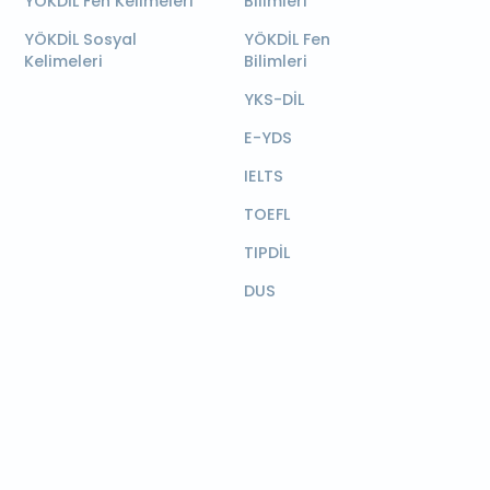
YÖKDİL Fen Kelimeleri
Bilimleri
YÖKDİL Sosyal
YÖKDİL Fen
Kelimeleri
Bilimleri
YKS-DİL
E-YDS
IELTS
TOEFL
TIPDİL
DUS