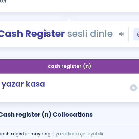
Kampanyalar
Eğitim ve Kitaplar
Blog
Cash Register
sesli dinle
YDS - YÖKDİL Tüm S
İngilizce Gram
İngilizce Gramer
cash register (n)
yazar kasa
Cash register (n) Collocations
cash register may ring :
yazarkasa çınlayabilir