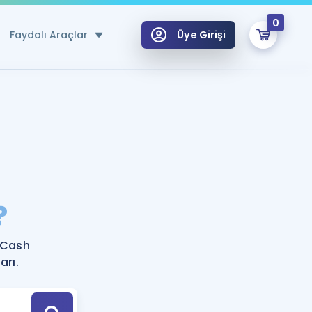
0
Faydalı Araçlar
Üye Girişi
klar
n Ücretsiz Kaynaklar
 için Özel Sözlük
Sepetin Şu An Boş.
ma
?
uan Hesaplama Aracı
i Hoca ile seni sınava hazırlayacak onlarca eğitim seni bekliyor!
Şifremi Hatırlamıyorum
GİRİŞ YAP
 Cash
azırlananlar için Öneriler
arı.
kvimi
ÜYE DEĞİLİM
arı Tek Takvimde