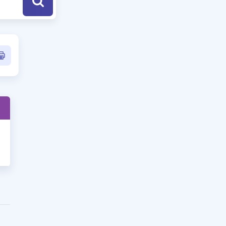
a Özel Fırsatlar
ınavlarla İlgili Haberler
er
 ve Konu Anlatımı