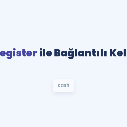
egister
ile Bağlantılı Ke
cash