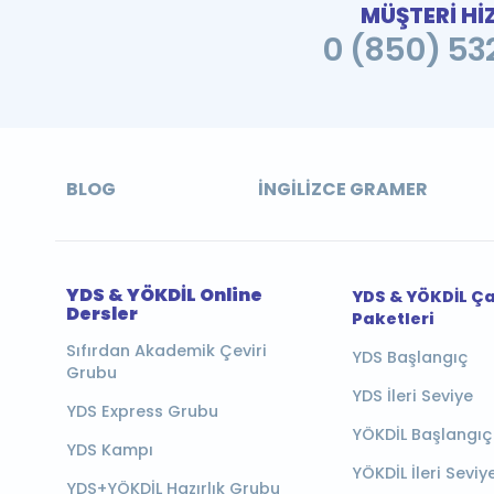
MÜŞTERİ Hİ
0 (850) 532
BLOG
İNGILIZCE GRAMER
YDS & YÖKDİL Online
YDS & YÖKDİL Ç
Dersler
Paketleri
Sıfırdan Akademik Çeviri
YDS Başlangıç
Grubu
YDS İleri Seviye
YDS Express Grubu
YÖKDİL Başlangıç
YDS Kampı
YÖKDİL İleri Seviy
YDS+YÖKDİL Hazırlık Grubu