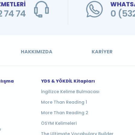
ZMETLERİ
WHATSA
 74 74
0 (53
HAKKIMIZDA
KARIYER
alışma
YDS & YÖKDİL Kitapları
İngilizce Kelime Bulmacası
More Than Reading 1
More Than Reading 2
ÖSYM Kelimeleri
e
The Ultimate Vocabulary Builder