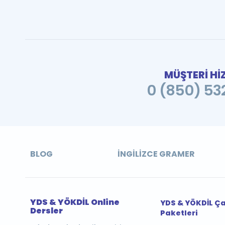
MÜŞTERİ Hİ
0 (850) 532
BLOG
İNGILIZCE GRAMER
YDS & YÖKDİL Online
YDS & YÖKDİL Ç
Dersler
Paketleri