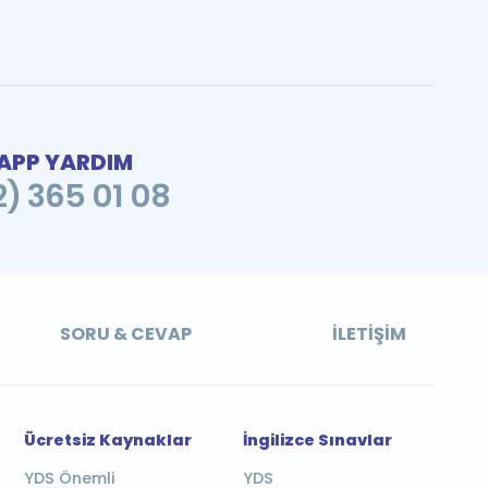
PP YARDIM
2) 365 01 08
SORU & CEVAP
İLETIŞIM
Ücretsiz Kaynaklar
İngilizce Sınavlar
YDS Önemli
YDS