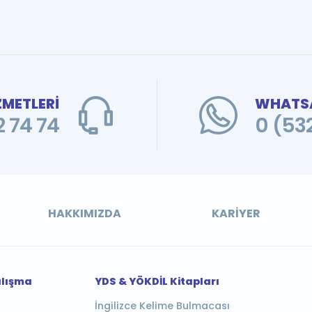
ZMETLERİ
WHATSA
 74 74
0 (53
HAKKIMIZDA
KARIYER
alışma
YDS & YÖKDİL Kitapları
İngilizce Kelime Bulmacası