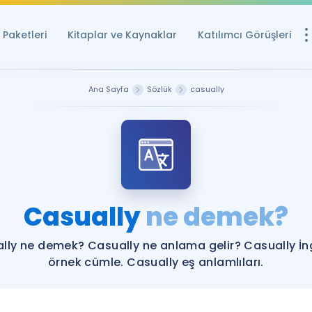
Paketleri
Kitaplar ve Kaynaklar
Katılımcı Görüşleri
Ücretsiz Kayna
Ana Sayfa
Sözlük
casually
YDS ve YÖKDİL içi
Sözlük
İngilizce Sınavları
Puan Hesapla
Casually
ne demek?
YDS ve YÖKDİL P
Remz
Rehberlik Aracı
lly ne demek? Casually ne anlama gelir? Casually İng
YDS ve YÖKDİL'e H
örnek cümle. Casually eş anlamlıları.
ÖSYM Sınav Ta
Tüm ÖSYM Sınavl