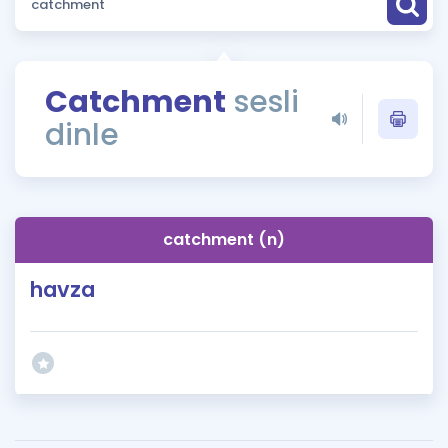
Puan Hesaplama
Rehberlik Aracı
Catchment
sesli
ÖSYM Sınav Takvimi
dinle
Kampanyalar
Blog
catchment (n)
İngilizce Gramer
havza