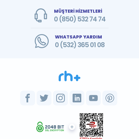
MÜŞTERİ HİZMETLERİ
0 (850) 532 74 74
WHATSAPP YARDIM
0 (532) 365 01 08