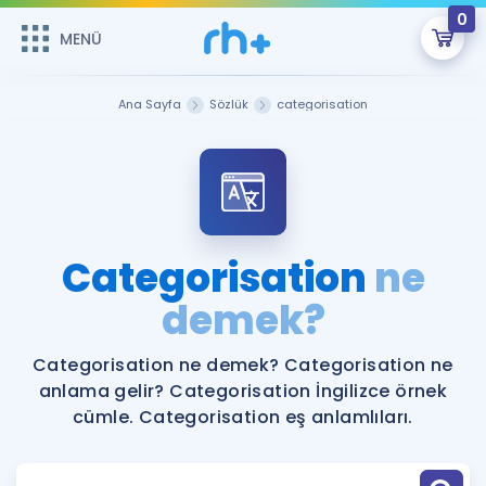
0
MENÜ
MENÜ
Üye Girişi
Ana Sayfa
Sözlük
categorisation
Online Dersler
Sepetin Şu An Boş.
Çalışma Paketleri
Remzi Hoca ile seni sınava hazırlayacak onlarca eğitim seni
bekliyor!
Kitaplar ve Kaynaklar
GİRİŞ YAP
Categorisation
ne
Katılımcı Görüşleri
demek?
Şifremi Hatırlamıyorum
ÜYE DEĞİLİM
Faydalı Araçlar
Categorisation ne demek? Categorisation ne
anlama gelir? Categorisation İngilizce örnek
Ücretsiz Kaynaklar
Blog
İngilizce Gramer
cümle. Categorisation eş anlamlıları.
Hakkımızda
Kariyer
Sözlük
Soru & Cevap
İletişim