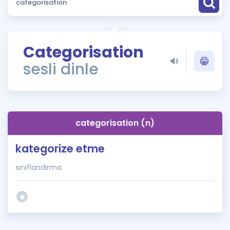
Puan Hesaplama
Rehberlik Aracı
Categorisation
ÖSYM Sınav Takvimi
sesli dinle
Kampanyalar
Blog
categorisation (n)
İngilizce Gramer
kategorize etme
sınıflandırma