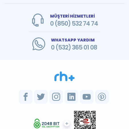
MÜŞTERİ HİZMETLERİ
0 (850) 532 74 74
WHATSAPP YARDIM
0 (532) 365 01 08