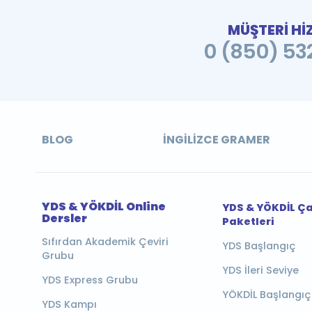
MÜŞTERİ Hİ
0 (850) 532
BLOG
İNGILIZCE GRAMER
YDS & YÖKDİL Online
YDS & YÖKDİL Ç
Dersler
Paketleri
Sıfırdan Akademik Çeviri
YDS Başlangıç
Grubu
YDS İleri Seviye
YDS Express Grubu
YÖKDİL Başlangıç
YDS Kampı