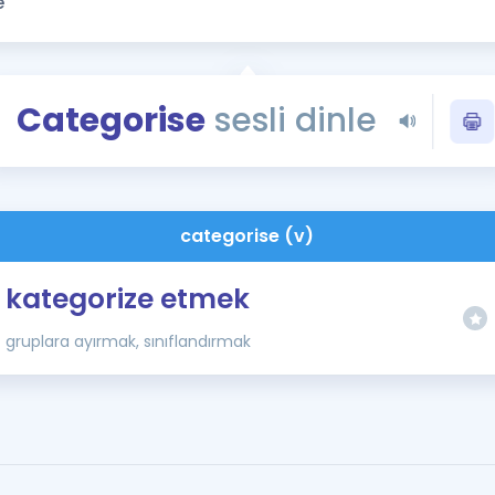
Kampanyalar
Eğitim ve Kitaplar
Blog
Categorise
sesli dinle
YDS - YÖKDİL Tüm S
İngilizce Gram
İngilizce Gramer
categorise (v)
kategorize etmek
gruplara ayırmak, sınıflandırmak