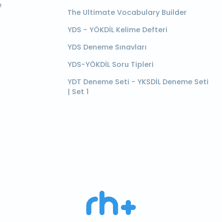
e
The Ultimate Vocabulary Builder
YDS - YÖKDİL Kelime Defteri
YDS Deneme Sınavları
YDS-YÖKDİL Soru Tipleri
YDT Deneme Seti - YKSDİL Deneme Seti
| Set 1