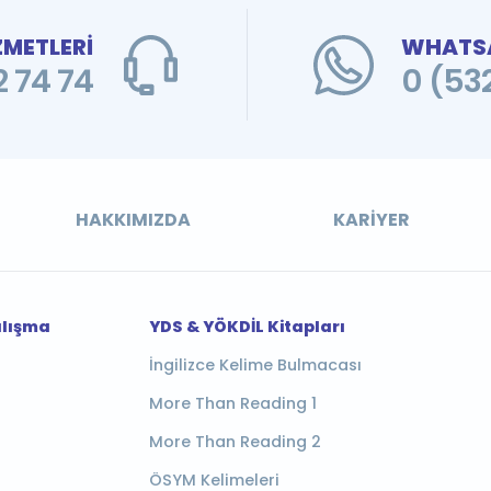
ZMETLERİ
WHATSA
 74 74
0 (53
HAKKIMIZDA
KARIYER
alışma
YDS & YÖKDİL Kitapları
İngilizce Kelime Bulmacası
More Than Reading 1
More Than Reading 2
ÖSYM Kelimeleri