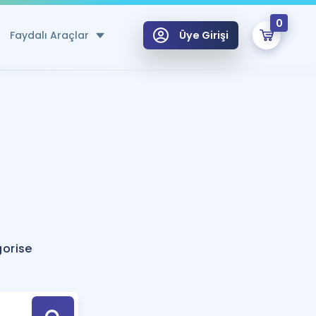
0
Faydalı Araçlar
Üye Girişi
klar
n Ücretsiz Kaynaklar
 için Özel Sözlük
Sepetin Şu An Boş.
ma
uan Hesaplama Aracı
i Hoca ile seni sınava hazırlayacak onlarca eğitim seni bekliyor!
Şifremi Hatırlamıyorum
GİRİŞ YAP
gorise
azırlananlar için Öneriler
kvimi
ÜYE DEĞİLİM
arı Tek Takvimde