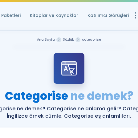
Paketleri
Kitaplar ve Kaynaklar
Katılımcı Görüşleri
Ücretsiz Kayna
Ana Sayfa
Sözlük
categorise
YDS ve YÖKDİL içi
Sözlük
İngilizce Sınavları
Puan Hesapla
Categorise
ne demek?
YDS ve YÖKDİL P
Remz
Rehberlik Aracı
orise ne demek? Categorise ne anlama gelir? Cate
YDS ve YÖKDİL'e H
İngilizce örnek cümle. Categorise eş anlamlıları.
ÖSYM Sınav Ta
Tüm ÖSYM Sınavl