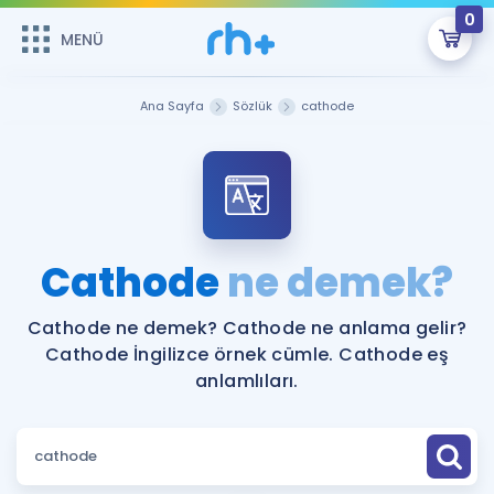
0
MENÜ
MENÜ
Üye Girişi
Ana Sayfa
Sözlük
cathode
Online Dersler
Sepetin Şu An Boş.
Çalışma Paketleri
Remzi Hoca ile seni sınava hazırlayacak onlarca eğitim seni
bekliyor!
Kitaplar ve Kaynaklar
GİRİŞ YAP
Cathode
ne demek?
Katılımcı Görüşleri
Şifremi Hatırlamıyorum
Cathode ne demek? Cathode ne anlama gelir?
Cathode İngilizce örnek cümle. Cathode eş
ÜYE DEĞİLİM
Faydalı Araçlar
anlamlıları.
Ücretsiz Kaynaklar
Blog
İngilizce Gramer
Hakkımızda
Kariyer
Sözlük
Soru & Cevap
İletişim