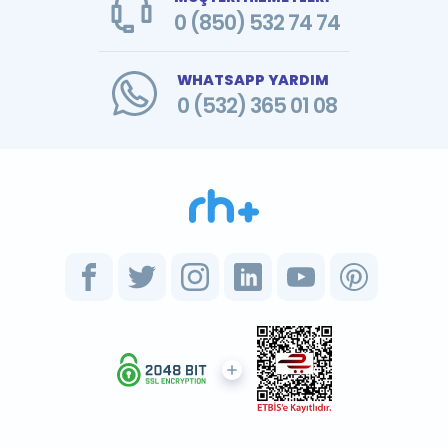
0 (850) 532 74 74
WHATSAPP YARDIM
0 (532) 365 01 08