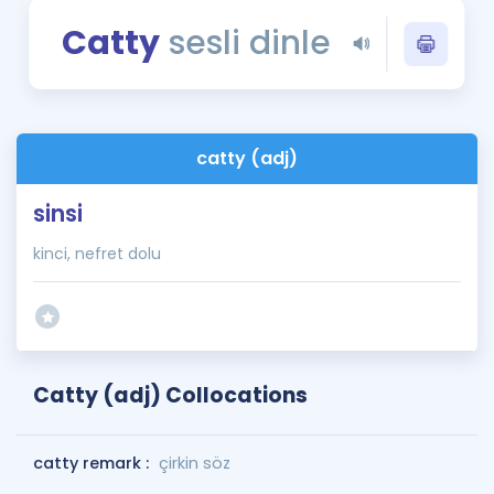
Puan Hesaplama
Catty
sesli dinle
Rehberlik Aracı
ÖSYM Sınav Takvimi
catty (adj)
Kampanyalar
sinsi
Blog
kinci, nefret dolu
İngilizce Gramer
Catty (adj) Collocations
catty remark :
çirkin söz