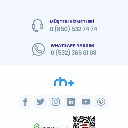
MÜŞTERİ HİZMETLERİ
0 (850) 532 74 74
WHATSAPP YARDIM
0 (532) 365 01 08