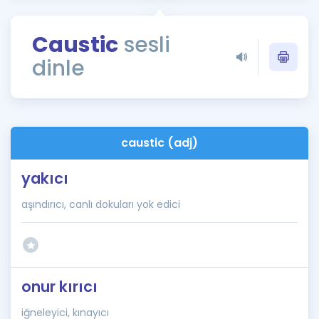
Puan Hesaplama
Caustic
sesli
Rehberlik Aracı
dinle
ÖSYM Sınav Takvimi
Kampanyalar
Blog
caustic (adj)
İngilizce Gramer
yakıcı
aşındırıcı, canlı dokuları yok edici
onur kırıcı
iğneleyici, kınayıcı