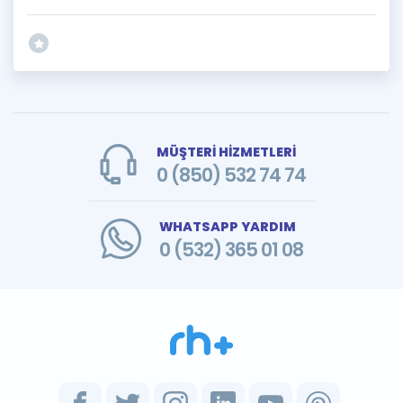
MÜŞTERİ HİZMETLERİ
0 (850) 532 74 74
WHATSAPP YARDIM
0 (532) 365 01 08