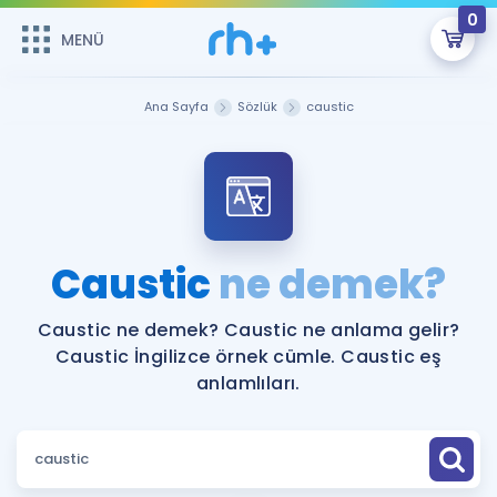
0
MENÜ
MENÜ
Üye Girişi
Ana Sayfa
Sözlük
caustic
Online Dersler
Sepetin Şu An Boş.
Çalışma Paketleri
Remzi Hoca ile seni sınava hazırlayacak onlarca eğitim seni
bekliyor!
Kitaplar ve Kaynaklar
GİRİŞ YAP
Caustic
ne demek?
Katılımcı Görüşleri
Şifremi Hatırlamıyorum
Caustic ne demek? Caustic ne anlama gelir?
Caustic İngilizce örnek cümle. Caustic eş
ÜYE DEĞİLİM
Faydalı Araçlar
anlamlıları.
Ücretsiz Kaynaklar
Blog
İngilizce Gramer
Hakkımızda
Kariyer
Sözlük
Soru & Cevap
İletişim