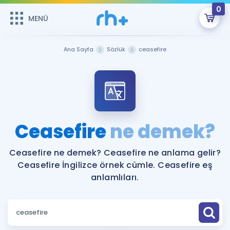
0
MENÜ
MENÜ
Üye Girişi
Ana Sayfa
Sözlük
ceasefire
Online Dersler
Sepetin Şu An Boş.
Çalışma Paketleri
Remzi Hoca ile seni sınava hazırlayacak onlarca eğitim seni
bekliyor!
Kitaplar ve Kaynaklar
GİRİŞ YAP
Ceasefire
ne demek?
Katılımcı Görüşleri
Şifremi Hatırlamıyorum
Ceasefire ne demek? Ceasefire ne anlama gelir?
Ceasefire İngilizce örnek cümle. Ceasefire eş
ÜYE DEĞİLİM
Faydalı Araçlar
anlamlıları.
Ücretsiz Kaynaklar
Blog
İngilizce Gramer
Hakkımızda
Kariyer
Sözlük
Soru & Cevap
İletişim