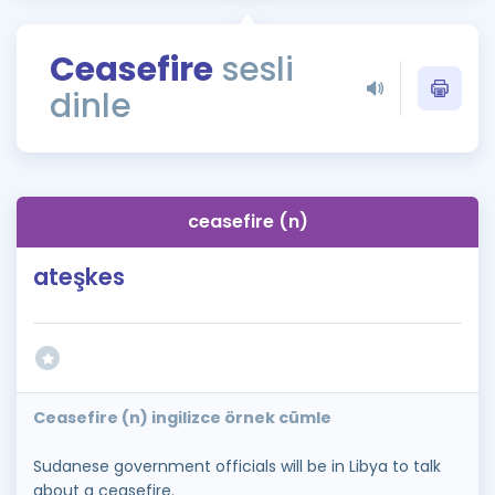
Puan Hesaplama
Ceasefire
sesli
Rehberlik Aracı
dinle
ÖSYM Sınav Takvimi
Kampanyalar
Blog
ceasefire (n)
İngilizce Gramer
ateşkes
Ceasefire (n) ingilizce örnek cümle
Sudanese government officials will be in Libya to talk
about a ceasefire.