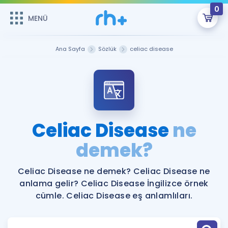
0
MENÜ
MENÜ
Üye Girişi
Ana Sayfa
Sözlük
celiac disease
Online Dersler
Sepetin Şu An Boş.
Çalışma Paketleri
Remzi Hoca ile seni sınava hazırlayacak onlarca eğitim seni
bekliyor!
Kitaplar ve Kaynaklar
GİRİŞ YAP
Celiac Disease
ne
Katılımcı Görüşleri
demek?
Şifremi Hatırlamıyorum
ÜYE DEĞİLİM
Faydalı Araçlar
Celiac Disease ne demek? Celiac Disease ne
anlama gelir? Celiac Disease İngilizce örnek
Ücretsiz Kaynaklar
Blog
İngilizce Gramer
cümle. Celiac Disease eş anlamlıları.
Hakkımızda
Kariyer
Sözlük
Soru & Cevap
İletişim