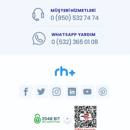
MÜŞTERİ HİZMETLERİ
0 (850) 532 74 74
WHATSAPP YARDIM
0 (532) 365 01 08