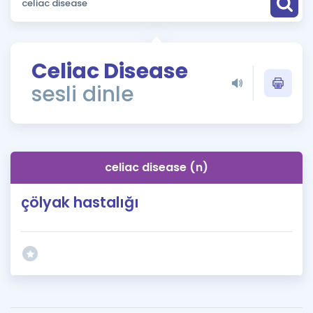
Puan Hesaplama
Rehberlik Aracı
Celiac Disease
ÖSYM Sınav Takvimi
sesli dinle
Kampanyalar
Blog
celiac disease (n)
İngilizce Gramer
çölyak hastalığı