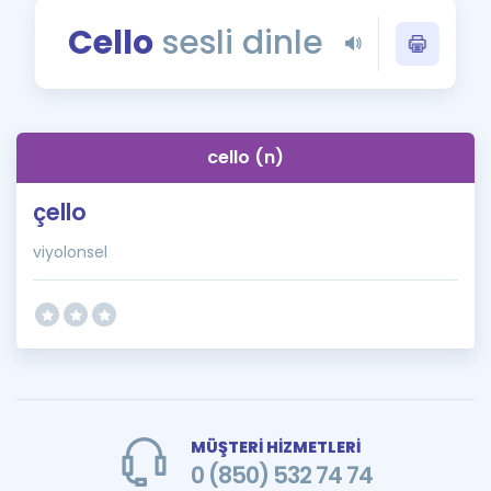
Puan Hesaplama
Cello
sesli dinle
Rehberlik Aracı
ÖSYM Sınav Takvimi
cello (n)
Kampanyalar
çello
Blog
viyolonsel
İngilizce Gramer
MÜŞTERİ HİZMETLERİ
0 (850) 532 74 74