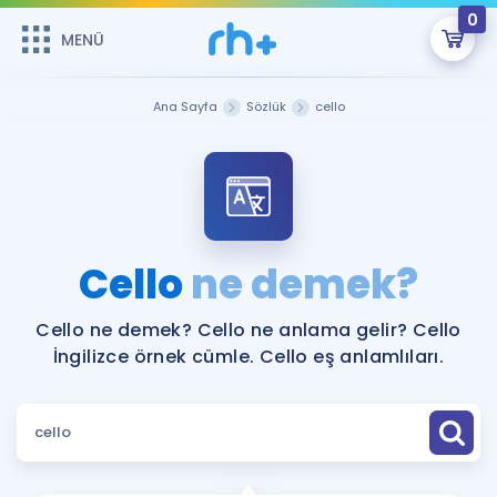
0
MENÜ
MENÜ
Üye Girişi
Ana Sayfa
Sözlük
cello
Online Dersler
Sepetin Şu An Boş.
Çalışma Paketleri
Remzi Hoca ile seni sınava hazırlayacak onlarca eğitim seni
bekliyor!
Kitaplar ve Kaynaklar
GİRİŞ YAP
Cello
ne demek?
Katılımcı Görüşleri
Şifremi Hatırlamıyorum
Cello ne demek? Cello ne anlama gelir? Cello
İngilizce örnek cümle. Cello eş anlamlıları.
ÜYE DEĞİLİM
Faydalı Araçlar
Ücretsiz Kaynaklar
Blog
İngilizce Gramer
Hakkımızda
Kariyer
Sözlük
Soru & Cevap
İletişim