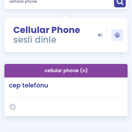
Puan Hesaplama
Rehberlik Aracı
Cellular Phone
ÖSYM Sınav Takvimi
sesli dinle
Kampanyalar
Blog
cellular phone (n)
İngilizce Gramer
cep telefonu