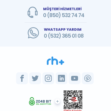
MÜŞTERİ HİZMETLERİ
0 (850) 532 74 74
WHATSAPP YARDIM
0 (532) 365 01 08