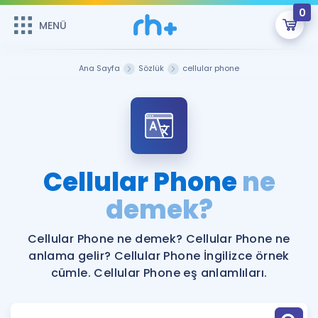
0
MENÜ
MENÜ
Üye Girişi
Ana Sayfa
Sözlük
cellular phone
Online Dersler
Sepetin Şu An Boş.
Çalışma Paketleri
Remzi Hoca ile seni sınava hazırlayacak onlarca eğitim seni
bekliyor!
Kitaplar ve Kaynaklar
GİRİŞ YAP
Cellular Phone
ne
Katılımcı Görüşleri
demek?
Şifremi Hatırlamıyorum
ÜYE DEĞİLİM
Faydalı Araçlar
Cellular Phone ne demek? Cellular Phone ne
anlama gelir? Cellular Phone İngilizce örnek
Ücretsiz Kaynaklar
Blog
İngilizce Gramer
cümle. Cellular Phone eş anlamlıları.
Hakkımızda
Kariyer
Sözlük
Soru & Cevap
İletişim