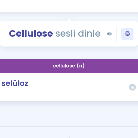
Kampanyalar
Eğitim ve Kitaplar
Blog
Cellulose
sesli dinle
YDS - YÖKDİL Tüm S
İngilizce Gram
İngilizce Gramer
cellulose (n)
selüloz