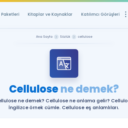
Paketleri
Kitaplar ve Kaynaklar
Katılımcı Görüşleri
Ücretsiz Kayna
Ana Sayfa
Sözlük
cellulose
YDS ve YÖKDİL içi
Sözlük
İngilizce Sınavları
Puan Hesapla
Cellulose
ne demek?
YDS ve YÖKDİL P
Remz
Rehberlik Aracı
llulose ne demek? Cellulose ne anlama gelir? Cellul
YDS ve YÖKDİL'e H
İngilizce örnek cümle. Cellulose eş anlamlıları.
ÖSYM Sınav Ta
Tüm ÖSYM Sınavl