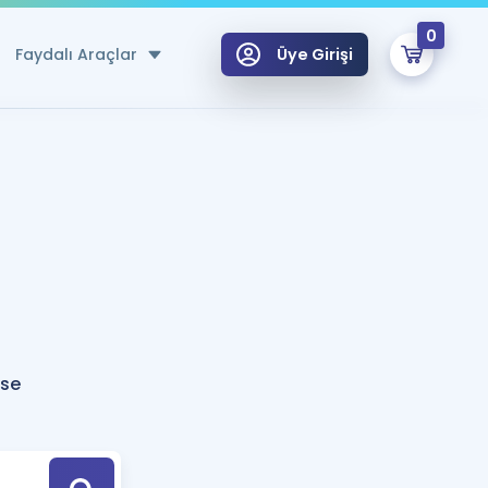
0
Faydalı Araçlar
Üye Girişi
klar
n Ücretsiz Kaynaklar
 için Özel Sözlük
Sepetin Şu An Boş.
ma
uan Hesaplama Aracı
i Hoca ile seni sınava hazırlayacak onlarca eğitim seni bekliyor!
Şifremi Hatırlamıyorum
GİRİŞ YAP
ose
azırlananlar için Öneriler
kvimi
ÜYE DEĞİLİM
arı Tek Takvimde