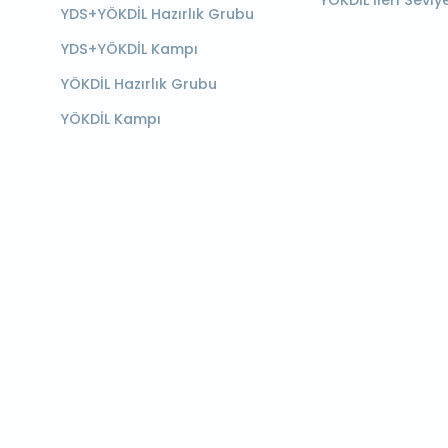
YÖKDİL İleri Seviy
YDS+YÖKDİL Hazırlık Grubu
YDS+YÖKDİL Kampı
YÖKDİL Hazırlık Grubu
YÖKDİL Kampı