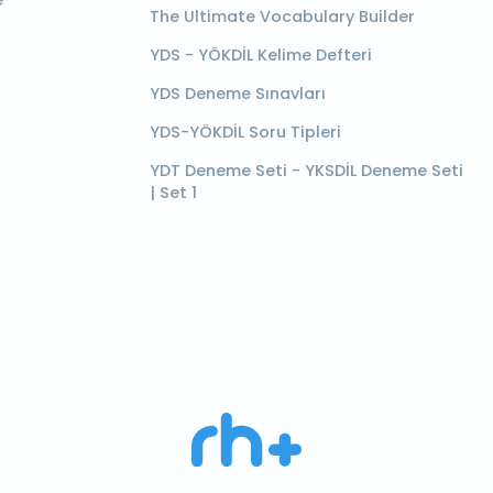
e
The Ultimate Vocabulary Builder
YDS - YÖKDİL Kelime Defteri
YDS Deneme Sınavları
YDS-YÖKDİL Soru Tipleri
YDT Deneme Seti - YKSDİL Deneme Seti
| Set 1