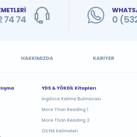
ZMETLERİ
WHATSA
 74 74
0 (53
HAKKIMIZDA
KARIYER
alışma
YDS & YÖKDİL Kitapları
İngilizce Kelime Bulmacası
More Than Reading 1
More Than Reading 2
ÖSYM Kelimeleri