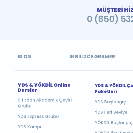
MÜŞTERİ Hİ
0 (850) 532
BLOG
İNGILIZCE GRAMER
YDS & YÖKDİL Online
YDS & YÖKDİL Ç
Dersler
Paketleri
Sıfırdan Akademik Çeviri
YDS Başlangıç
Grubu
YDS İleri Seviye
YDS Express Grubu
YÖKDİL Başlangıç
YDS Kampı