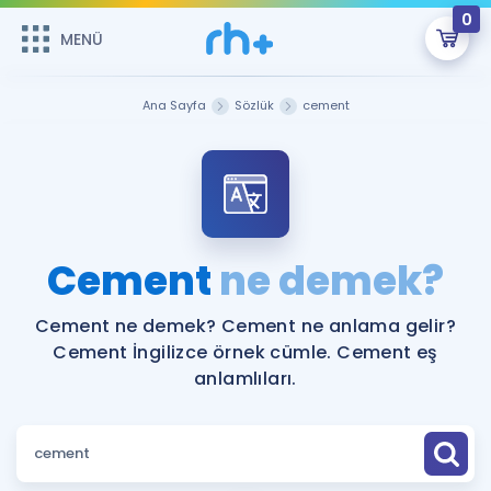
0
MENÜ
MENÜ
Üye Girişi
Ana Sayfa
Sözlük
cement
Online Dersler
Sepetin Şu An Boş.
Çalışma Paketleri
Remzi Hoca ile seni sınava hazırlayacak onlarca eğitim seni
bekliyor!
Kitaplar ve Kaynaklar
GİRİŞ YAP
Cement
ne demek?
Katılımcı Görüşleri
Şifremi Hatırlamıyorum
Cement ne demek? Cement ne anlama gelir?
Cement İngilizce örnek cümle. Cement eş
ÜYE DEĞİLİM
Faydalı Araçlar
anlamlıları.
Ücretsiz Kaynaklar
Blog
İngilizce Gramer
Hakkımızda
Kariyer
Sözlük
Soru & Cevap
İletişim