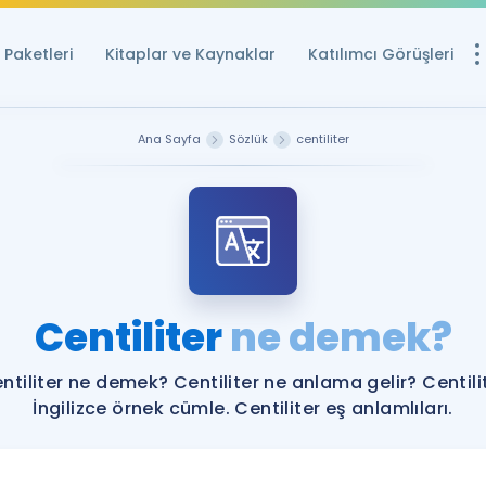
Paketleri
Kitaplar ve Kaynaklar
Katılımcı Görüşleri
Ücretsiz Kayna
Ana Sayfa
Sözlük
centiliter
YDS ve YÖKDİL içi
Sözlük
İngilizce Sınavları
Puan Hesapla
Centiliter
ne demek?
YDS ve YÖKDİL P
Remz
Rehberlik Aracı
ntiliter ne demek? Centiliter ne anlama gelir? Centili
YDS ve YÖKDİL'e H
İngilizce örnek cümle. Centiliter eş anlamlıları.
ÖSYM Sınav Ta
Tüm ÖSYM Sınavl