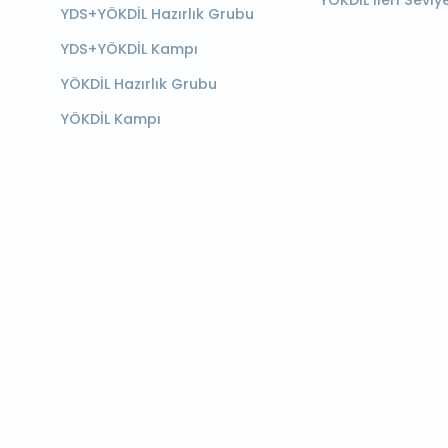
YÖKDİL İleri Seviy
YDS+YÖKDİL Hazırlık Grubu
YDS+YÖKDİL Kampı
YÖKDİL Hazırlık Grubu
YÖKDİL Kampı