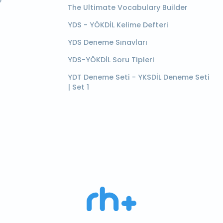
e
The Ultimate Vocabulary Builder
YDS - YÖKDİL Kelime Defteri
YDS Deneme Sınavları
YDS-YÖKDİL Soru Tipleri
YDT Deneme Seti - YKSDİL Deneme Seti
| Set 1