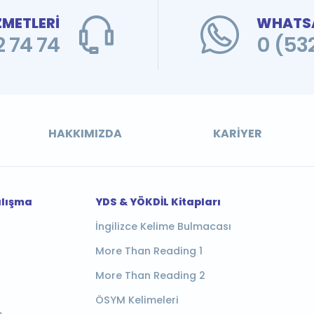
ZMETLERİ
WHATSA
 74 74
0 (53
HAKKIMIZDA
KARIYER
alışma
YDS & YÖKDİL Kitapları
İngilizce Kelime Bulmacası
More Than Reading 1
More Than Reading 2
ÖSYM Kelimeleri