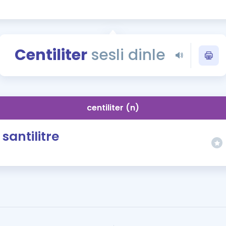
Kampanyalar
Eğitim ve Kitaplar
Blog
Centiliter
sesli dinle
YDS - YÖKDİL Tüm S
İngilizce Gram
İngilizce Gramer
centiliter (n)
santilitre