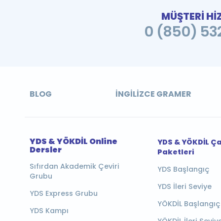
MÜŞTERİ Hİ
0 (850) 532
BLOG
İNGILIZCE GRAMER
YDS & YÖKDİL Online
YDS & YÖKDİL Ç
Dersler
Paketleri
Sıfırdan Akademik Çeviri
YDS Başlangıç
Grubu
YDS İleri Seviye
YDS Express Grubu
YÖKDİL Başlangıç
YDS Kampı