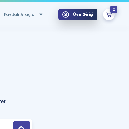
0
Faydalı Araçlar
Üye Girişi
klar
n Ücretsiz Kaynaklar
 için Özel Sözlük
Sepetin Şu An Boş.
ma
uan Hesaplama Aracı
i Hoca ile seni sınava hazırlayacak onlarca eğitim seni bekliyor!
Şifremi Hatırlamıyorum
GİRİŞ YAP
ter
azırlananlar için Öneriler
kvimi
ÜYE DEĞİLİM
arı Tek Takvimde