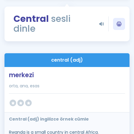
Puan Hesaplama
Central
sesli
Rehberlik Aracı
dinle
ÖSYM Sınav Takvimi
Kampanyalar
Blog
central (adj)
İngilizce Gramer
merkezi
orta, ana, esas
Central (adj) ingilizce örnek cümle
Rwanda is a small country in central Africa.