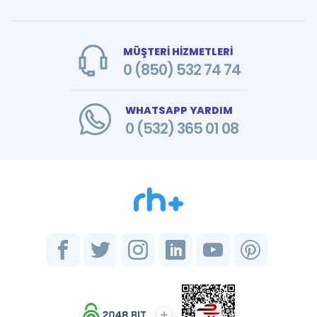
MÜŞTERİ HİZMETLERİ
0 (850) 532 74 74
WHATSAPP YARDIM
0 (532) 365 01 08