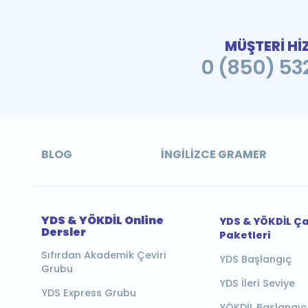
MÜŞTERİ Hİ
0 (850) 532
BLOG
İNGILIZCE GRAMER
YDS & YÖKDİL Online
YDS & YÖKDİL Ç
Dersler
Paketleri
Sıfırdan Akademik Çeviri
YDS Başlangıç
Grubu
YDS İleri Seviye
YDS Express Grubu
YÖKDİL Başlangıç