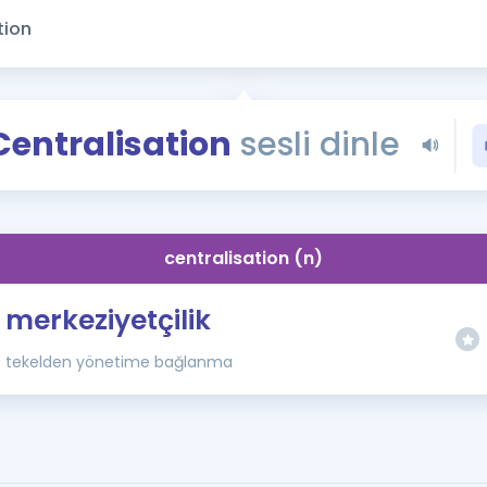
Kampanyalar
Eğitim ve Kitaplar
Blog
YDS - YÖKDİL Tüm S
Centralisation
sesli dinle
İngilizce Gram
İngilizce Gramer
centralisation (n)
merkeziyetçilik
tekelden yönetime bağlanma