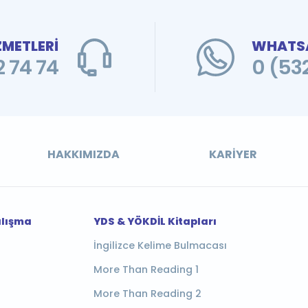
ZMETLERİ
WHATSA
 74 74
0 (53
HAKKIMIZDA
KARIYER
alışma
YDS & YÖKDİL Kitapları
İngilizce Kelime Bulmacası
More Than Reading 1
More Than Reading 2