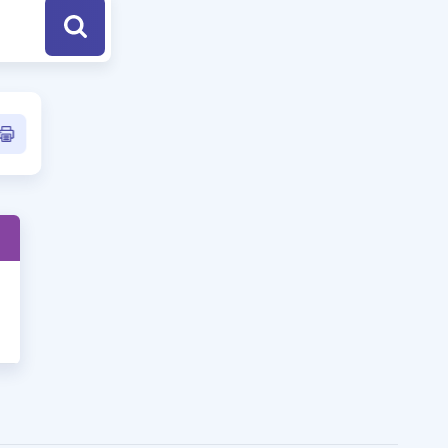
a Özel Fırsatlar
ınavlarla İlgili Haberler
er
 ve Konu Anlatımı