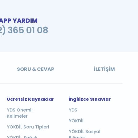
PP YARDIM
2) 365 01 08
SORU & CEVAP
İLETIŞIM
Ücretsiz Kaynaklar
İngilizce Sınavlar
YDS Önemli
YDS
Kelimeler
YÖKDİL
YÖKDİL Soru Tipleri
YÖKDİL Sosyal
YÖKDİL Sağlık
Bilimler