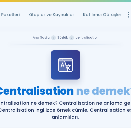
Paketleri
Kitaplar ve Kaynaklar
Katılımcı Görüşleri
Ücretsiz Kayna
Ana Sayfa
Sözlük
centralisation
YDS ve YÖKDİL içi
Sözlük
İngilizce Sınavları
Puan Hesapla
Centralisation
ne demek
YDS ve YÖKDİL P
Remz
Rehberlik Aracı
ntralisation ne demek? Centralisation ne anlama gel
YDS ve YÖKDİL'e H
Centralisation İngilizce örnek cümle. Centralisation e
anlamlıları.
ÖSYM Sınav Ta
Tüm ÖSYM Sınavl