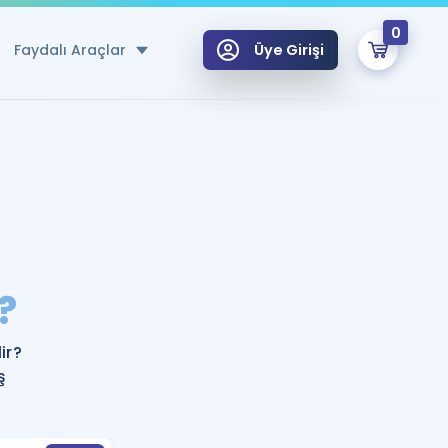
0
Faydalı Araçlar
Üye Girişi
klar
n Ücretsiz Kaynaklar
 için Özel Sözlük
Sepetin Şu An Boş.
ma
?
uan Hesaplama Aracı
i Hoca ile seni sınava hazırlayacak onlarca eğitim seni bekliyor!
Şifremi Hatırlamıyorum
GİRİŞ YAP
ir?
azırlananlar için Öneriler
ş
kvimi
ÜYE DEĞİLİM
arı Tek Takvimde